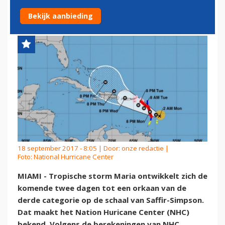
EUSTATIUS
Bekijk aanbieding
18 september 2017 - 8:05 | Door:
onze redactie
|
Foto: National Hurricane Center
MIAMI - Tropische storm Maria ontwikkelt zich de
komende twee dagen tot een orkaan van de
derde categorie op de schaal van Saffir-Simpson.
Dat maakt het Nation Huricane Center (NHC)
bekend. Volgens de berekeningen van NHC