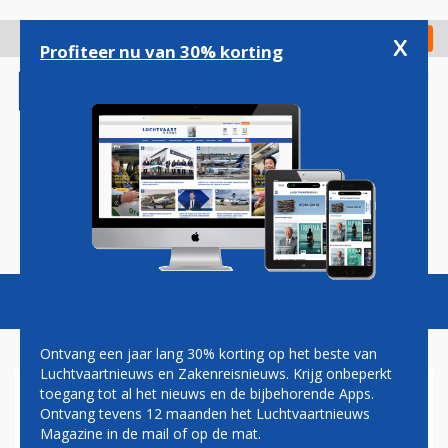
Overslaan
en
x
Digitaal Magazine
Registreer
Check in
naar
Profiteer nu van 30% korting
de
inhoud
gaan
Magazine
Podcasts
Vacatures
Toggl
naviga
Ontvang een jaar lang 30% korting op het beste van
Luchtvaartnieuws en Zakenreisnieuws. Krijg onbeperkt
toegang tot al het nieuws en de bijbehorende Apps.
ORKAAN MARIA ONDERWEG
Ontvang tevens 12 maanden het Luchtvaartnieuws
NAAR SABA EN SINT-
Magazine in de mail of op de mat.