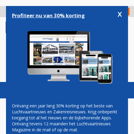
Overslaan
en
x
Digitaal Magazine
Registreer
Check in
naar
Profiteer nu van 30% korting
de
inhoud
gaan
Magazine
Podcasts
Vacatures
Toggl
naviga
Ontvang een jaar lang 30% korting op het beste van
Luchtvaartnieuws en Zakenreisnieuws. Krijg onbeperkt
toegang tot al het nieuws en de bijbehorende Apps.
CORONACRISIS ZORGT VOOR
Ontvang tevens 12 maanden het Luchtvaartnieuws
STERKE
Magazine in de mail of op de mat.