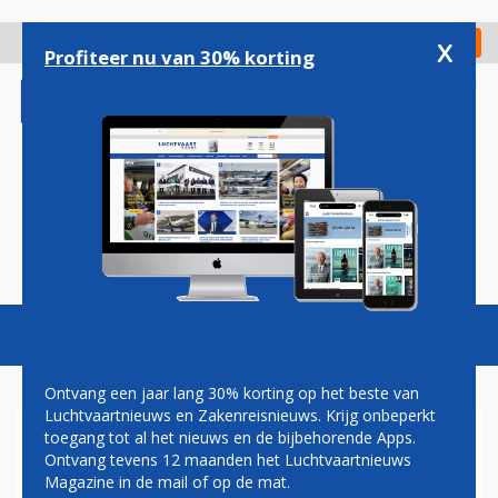
Overslaan
en
x
Digitaal Magazine
Registreer
Check in
naar
Profiteer nu van 30% korting
de
inhoud
gaan
Magazine
Podcasts
Vacatures
Toggl
naviga
Ontvang een jaar lang 30% korting op het beste van
Luchtvaartnieuws en Zakenreisnieuws. Krijg onbeperkt
toegang tot al het nieuws en de bijbehorende Apps.
ARJAN KERS: INTERESSE IN
Ontvang tevens 12 maanden het Luchtvaartnieuws
KANTOREN D-REIZEN NIET
Magazine in de mail of op de mat.