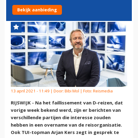
ONLOGISCH
Bekijk aanbieding
13 april 2021 - 11:49 | Door:
Bibi Mol
| Foto: Reismedia
RIJSWIJK - Na het faillissement van D-reizen, dat
vorige week bekend werd, zijn er berichten van
verschillende partijen die interesse zouden
hebben in een overname van de reisorganisatie.
Ook TUI-topman Arjan Kers zegt in gesprek te