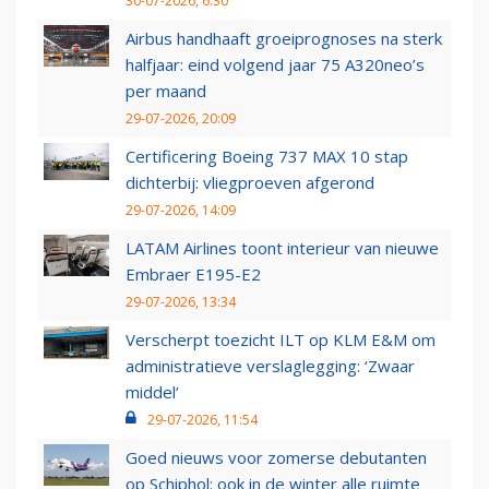
30-07-2026, 6:30
Airbus handhaaft groeiprognoses na sterk
halfjaar: eind volgend jaar 75 A320neo’s
per maand
29-07-2026, 20:09
Certificering Boeing 737 MAX 10 stap
dichterbij: vliegproeven afgerond
29-07-2026, 14:09
LATAM Airlines toont interieur van nieuwe
Embraer E195-E2
29-07-2026, 13:34
Verscherpt toezicht ILT op KLM E&M om
administratieve verslaglegging: ‘Zwaar
middel’
29-07-2026, 11:54
Goed nieuws voor zomerse debutanten
op Schiphol: ook in de winter alle ruimte