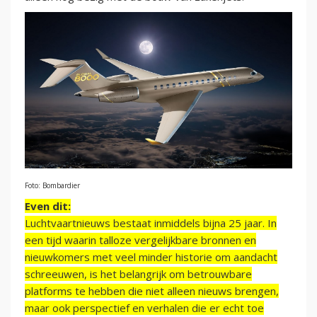
Foto: Bombardier
Even dit:
Luchtvaartnieuws bestaat inmiddels bijna 25 jaar. In
een tijd waarin talloze vergelijkbare bronnen en
nieuwkomers met veel minder historie om aandacht
schreeuwen, is het belangrijk om betrouwbare
platforms te hebben die niet alleen nieuws brengen,
maar ook perspectief en verhalen die er echt toe