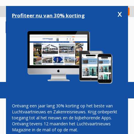
Overslaan
en
x
Digitaal Magazine
Registreer
Check in
naar
Profiteer nu van 30% korting
de
inhoud
gaan
Magazine
Podcasts
Vacatures
Toggl
naviga
Ontvang een jaar lang 30% korting op het beste van
Luchtvaartnieuws en Zakenreisnieuws. Krijg onbeperkt
toegang tot al het nieuws en de bijbehorende Apps.
BOMBARDIER INTRODUCEERT
Ontvang tevens 12 maanden het Luchtvaartnieuws
ZAKENJET MET HET
Magazine in de mail of op de mat.