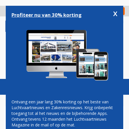
Overslaan
en
x
Digitaal Magazine
Registreer
Check in
naar
Profiteer nu van 30% korting
de
inhoud
gaan
Magazine
Podcasts
Vacatures
Toggl
naviga
Ontvang een jaar lang 30% korting op het beste van
Luchtvaartnieuws en Zakenreisnieuws. Krijg onbeperkt
toegang tot al het nieuws en de bijbehorende Apps.
CONTACTLOOS VLIEGTUIG
Ontvang tevens 12 maanden het Luchtvaartnieuws
CRASHT OP JAMAICA
Magazine in de mail of op de mat.