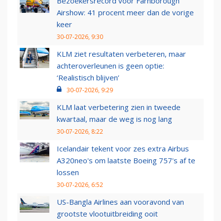
Bezoekersrecord voor Farnborough
Airshow: 41 procent meer dan de vorige
keer
30-07-2026, 9:30
KLM ziet resultaten verbeteren, maar
achteroverleunen is geen optie:
‘Realistisch blijven’
30-07-2026, 9:29
KLM laat verbetering zien in tweede
kwartaal, maar de weg is nog lang
30-07-2026, 8:22
Icelandair tekent voor zes extra Airbus
A320neo's om laatste Boeing 757's af te
lossen
30-07-2026, 6:52
US-Bangla Airlines aan vooravond van
grootste vlootuitbreiding ooit