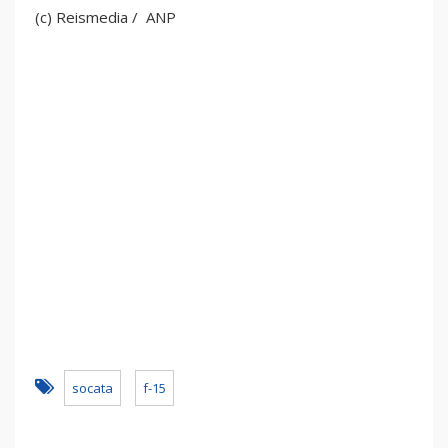
(c) Reismedia / ANP
socata
f-15