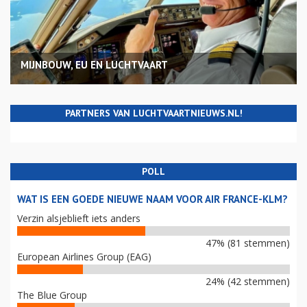
MIJNBOUW, EU EN LUCHTVAART
PARTNERS VAN LUCHTVAARTNIEUWS.NL!
POLL
WAT IS EEN GOEDE NIEUWE NAAM VOOR AIR FRANCE-KLM?
Verzin alsjeblieft iets anders
47% (81 stemmen)
European Airlines Group (EAG)
24% (42 stemmen)
The Blue Group