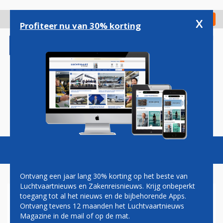
Overslaan
en
x
Digitaal Magazine
Registreer
Check in
naar
Profiteer nu van 30% korting
de
inhoud
gaan
Magazine
Podcasts
Vacatures
Toggl
naviga
Ontvang een jaar lang 30% korting op het beste van
Luchtvaartnieuws en Zakenreisnieuws. Krijg onbeperkt
toegang tot al het nieuws en de bijbehorende Apps.
ANJA LEHMANN NIEUWE
Ontvang tevens 12 maanden het Luchtvaartnieuws
GENERAL MANAGER SALES
Magazine in de mail of op de mat.