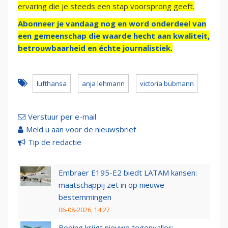
ervaring die je steeds een stap voorsprong geeft.
Abonneer je vandaag nog en word onderdeel van
een gemeenschap die waarde hecht aan kwaliteit,
betrouwbaarheid en échte journalistiek.
lufthansa
anja lehmann
victoria bubmann
Verstuur per e-mail
Meld u aan voor de nieuwsbrief
Tip de redactie
Embraer E195-E2 biedt LATAM kansen:
maatschappij zet in op nieuwe
bestemmingen
06-08-2026, 14:27
Boeing krijgt nieuwe tegenvaller: