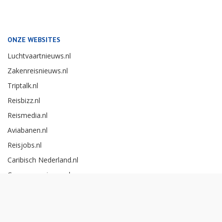
ONZE WEBSITES
Luchtvaartnieuws.nl
Zakenreisnieuws.nl
Triptalk.nl
Reisbizz.nl
Reismedia.nl
Aviabanen.nl
Reisjobs.nl
Caribisch Nederland.nl
Careerexperience.nl
Zakenreisawards.nl