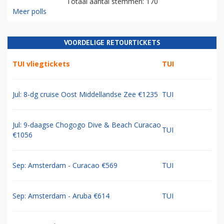
Totaal aantal stemmen: 170
Meer polls
VOORDELIGE RETOURTICKETS
TUI vliegtickets
TUI
Jul: 8-dg cruise Oost Middellandse Zee €1235
TUI
Jul: 9-daagse Chogogo Dive & Beach Curacao
TUI
€1056
Sep: Amsterdam - Curacao €569
TUI
Sep: Amsterdam - Aruba €614
TUI