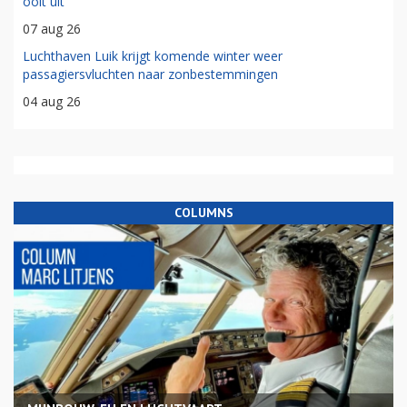
ooit uit
07 aug 26
Luchthaven Luik krijgt komende winter weer
passagiersvluchten naar zonbestemmingen
04 aug 26
COLUMNS