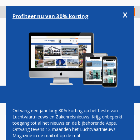
Overslaan
en
x
Digitaal Magazine
Registreer
Check in
naar
Profiteer nu van 30% korting
de
inhoud
gaan
Magazine
Podcasts
Vacatures
Toggl
naviga
Ontvang een jaar lang 30% korting op het beste van
Luchtvaartnieuws en Zakenreisnieuws. Krijg onbeperkt
toegang tot al het nieuws en de bijbehorende Apps.
EMBRAER MOET OP ZOEK
Ontvang tevens 12 maanden het Luchtvaartnieuws
NAAR NIEUWE TOPMAN
Magazine in de mail of op de mat.