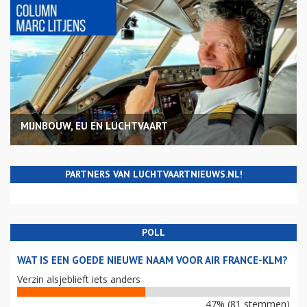
MIJNBOUW, EU EN LUCHTVAART
PARTNERS VAN LUCHTVAARTNIEUWS.NL!
POLL
WAT IS EEN GOEDE NIEUWE NAAM VOOR AIR FRANCE-KLM?
Verzin alsjeblieft iets anders
47% (81 stemmen)