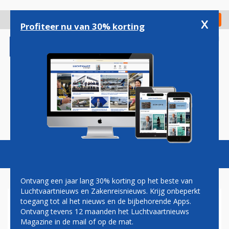
Overslaan
en
x
Digitaal Magazine
Registreer
Check in
naar
Profiteer nu van 30% korting
de
inhoud
gaan
Magazine
Podcasts
Vacatures
Toggl
naviga
Ontvang een jaar lang 30% korting op het beste van
Luchtvaartnieuws en Zakenreisnieuws. Krijg onbeperkt
toegang tot al het nieuws en de bijbehorende Apps.
BOEING WAARSCHUWT VOOR
Ontvang tevens 12 maanden het Luchtvaartnieuws
ONTSLAGEN BIJ
Magazine in de mail of op de mat.