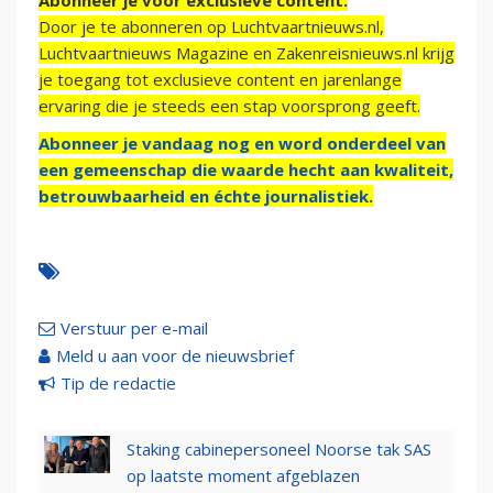
Abonneer je voor exclusieve content:
Door je te abonneren op Luchtvaartnieuws.nl,
Luchtvaartnieuws Magazine en Zakenreisnieuws.nl krijg
je toegang tot exclusieve content en jarenlange
ervaring die je steeds een stap voorsprong geeft.
Abonneer je vandaag nog en word onderdeel van
een gemeenschap die waarde hecht aan kwaliteit,
betrouwbaarheid en échte journalistiek.
Verstuur per e-mail
Meld u aan voor de nieuwsbrief
Tip de redactie
Staking cabinepersoneel Noorse tak SAS
op laatste moment afgeblazen