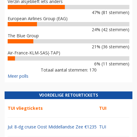
Verzin alsjeblieft iets anders
47% (81 stemmen)
European Airlines Group (EAG)
24% (42 stemmen)
The Blue Group
21% (36 stemmen)
Air-France-KLM-SAS(-TAP)
6% (11 stemmen)
Totaal aantal stemmen: 170
Meer polls
VOORDELIGE RETOURTICKETS
TUI vliegtickets
TUI
Jul: 8-dg cruise Oost Middellandse Zee €1235
TUI