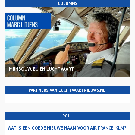
COLUMNS
MIJNBOUW, EU EN LUCHTVAART
PARTNERS VAN LUCHTVAARTNIEUWS.NL!
POLL
WAT IS EEN GOEDE NIEUWE NAAM VOOR AIR FRANCE-KLM?