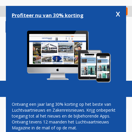
Overslaan
en
x
Digitaal Magazine
Registreer
Check in
naar
Profiteer nu van 30% korting
de
inhoud
gaan
Magazine
Podcasts
Vacatures
Toggl
naviga
Ontvang een jaar lang 30% korting op het beste van
Luchtvaartnieuws en Zakenreisnieuws. Krijg onbeperkt
toegang tot al het nieuws en de bijbehorende Apps.
AIRBUS A318 SUCCESVOL
Ontvang tevens 12 maanden het Luchtvaartnieuws
GETEST OP LONDEN CITY
Magazine in de mail of op de mat.