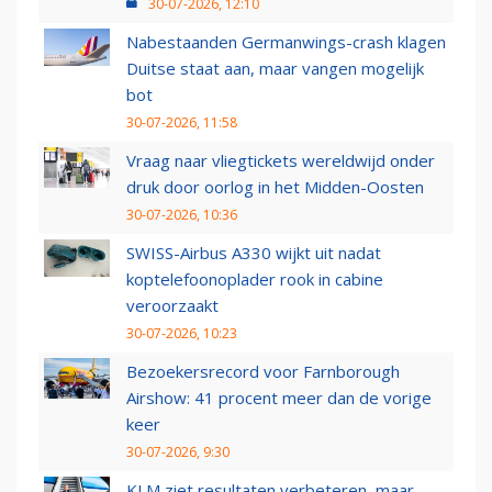
30-07-2026, 12:10
Nabestaanden Germanwings-crash klagen
Duitse staat aan, maar vangen mogelijk
bot
30-07-2026, 11:58
Vraag naar vliegtickets wereldwijd onder
druk door oorlog in het Midden-Oosten
30-07-2026, 10:36
SWISS-Airbus A330 wijkt uit nadat
koptelefoonoplader rook in cabine
veroorzaakt
30-07-2026, 10:23
Bezoekersrecord voor Farnborough
Airshow: 41 procent meer dan de vorige
keer
30-07-2026, 9:30
KLM ziet resultaten verbeteren, maar