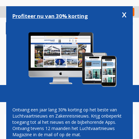
Overslaan
en
x
Digitaal Magazine
Registreer
Check in
naar
Profiteer nu van 30% korting
de
inhoud
gaan
Magazine
Podcasts
Vacatures
Toggl
naviga
Ontvang een jaar lang 30% korting op het beste van
Luchtvaartnieuws en Zakenreisnieuws. Krijg onbeperkt
toegang tot al het nieuws en de bijbehorende Apps.
AIRBUS A380 NAAR LONDEN
Ontvang tevens 12 maanden het Luchtvaartnieuws
HEATHROW EN
Magazine in de mail of op de mat.