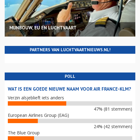
MIJNBOUW, EU EN LUCHTVAART
PARTNERS VAN LUCHTVAARTNIEUWS.NL!
POLL
WAT IS EEN GOEDE NIEUWE NAAM VOOR AIR FRANCE-KLM?
Verzin alsjeblieft iets anders
47% (81 stemmen)
European Airlines Group (EAG)
24% (42 stemmen)
The Blue Group