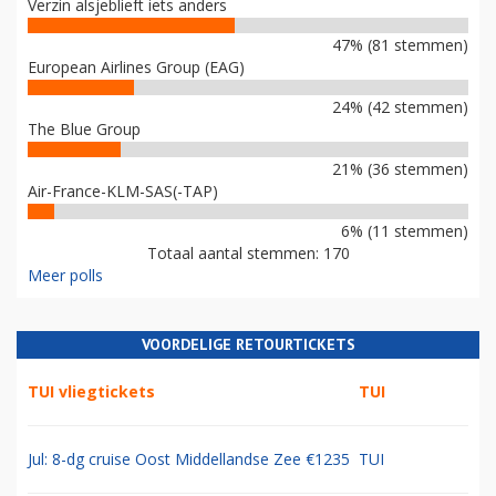
Verzin alsjeblieft iets anders
47% (81 stemmen)
European Airlines Group (EAG)
24% (42 stemmen)
The Blue Group
21% (36 stemmen)
Air-France-KLM-SAS(-TAP)
6% (11 stemmen)
Totaal aantal stemmen: 170
Meer polls
VOORDELIGE RETOURTICKETS
TUI vliegtickets
TUI
Jul: 8-dg cruise Oost Middellandse Zee €1235
TUI