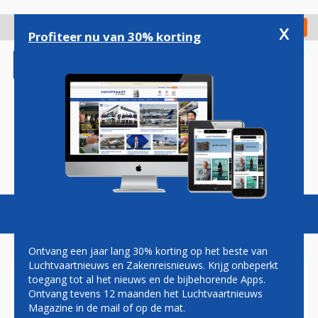
Overslaan
en
x
Digitaal Magazine
Registreer
Check in
naar
Profiteer nu van 30% korting
de
inhoud
gaan
Magazine
Podcasts
Vacatures
Toggl
naviga
Ontvang een jaar lang 30% korting op het beste van
Luchtvaartnieuws en Zakenreisnieuws. Krijg onbeperkt
toegang tot al het nieuws en de bijbehorende Apps.
AIRBUS KONDIGT EINDE
Ontvang tevens 12 maanden het Luchtvaartnieuws
PRODUCTIE A300/A310 AAN
Magazine in de mail of op de mat.