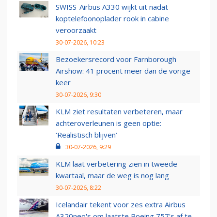
SWISS-Airbus A330 wijkt uit nadat
koptelefoonoplader rook in cabine
veroorzaakt
30-07-2026, 10:23
Bezoekersrecord voor Farnborough
Airshow: 41 procent meer dan de vorige
keer
30-07-2026, 9:30
KLM ziet resultaten verbeteren, maar
achteroverleunen is geen optie:
‘Realistisch blijven’
30-07-2026, 9:29
KLM laat verbetering zien in tweede
kwartaal, maar de weg is nog lang
30-07-2026, 8:22
Icelandair tekent voor zes extra Airbus
A320neo's om laatste Boeing 757's af te