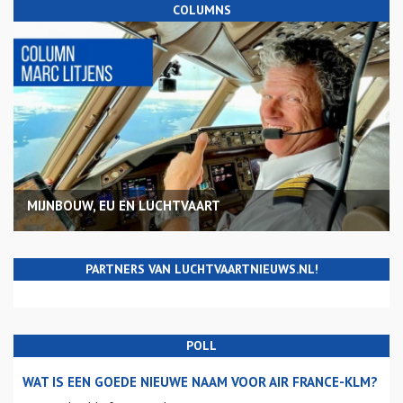
COLUMNS
MIJNBOUW, EU EN LUCHTVAART
PARTNERS VAN LUCHTVAARTNIEUWS.NL!
POLL
WAT IS EEN GOEDE NIEUWE NAAM VOOR AIR FRANCE-KLM?