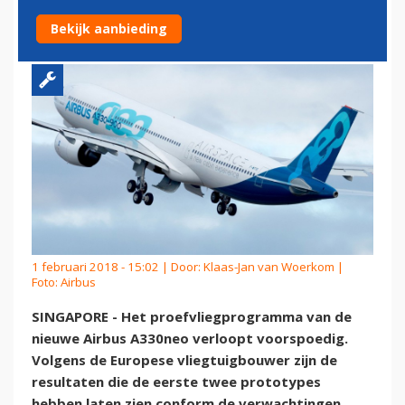
A330NEO
Bekijk aanbieding
1 februari 2018 - 15:02 | Door:
Klaas-Jan van Woerkom
|
Foto: Airbus
SINGAPORE - Het proefvliegprogramma van de
nieuwe Airbus A330neo verloopt voorspoedig.
Volgens de Europese vliegtuigbouwer zijn de
resultaten die de eerste twee prototypes
hebben laten zien conform de verwachtingen.