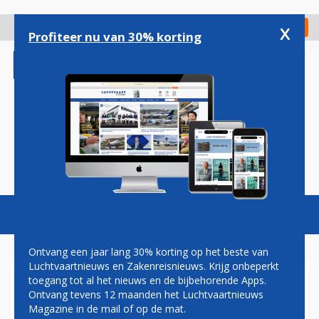
Overslaan
en
x
Digitaal Magazine
Registreer
Check in
naar
Profiteer nu van 30% korting
de
inhoud
gaan
Magazine
Podcasts
Vacatures
Toggl
naviga
Ontvang een jaar lang 30% korting op het beste van
Luchtvaartnieuws en Zakenreisnieuws. Krijg onbeperkt
toegang tot al het nieuws en de bijbehorende Apps.
AIRBUS TEVREDEN OVER
Ontvang tevens 12 maanden het Luchtvaartnieuws
TESTPROGRAMMA NIEUWE
Magazine in de mail of op de mat.