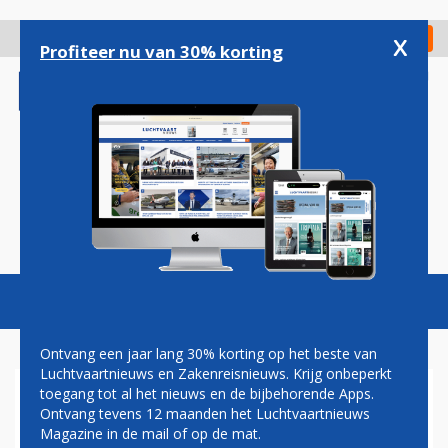
Overslaan
en
x
Digitaal Magazine
Registreer
Check in
naar
Profiteer nu van 30% korting
de
inhoud
gaan
Magazine
Podcasts
Vacatures
Toggl
naviga
Ontvang een jaar lang 30% korting op het beste van
Luchtvaartnieuws en Zakenreisnieuws. Krijg onbeperkt
toegang tot al het nieuws en de bijbehorende Apps.
ATR ZIET VERDRIEDUBBELING
Ontvang tevens 12 maanden het Luchtvaartnieuws
AANTAL VLIEGTUIGORDERS
Magazine in de mail of op de mat.