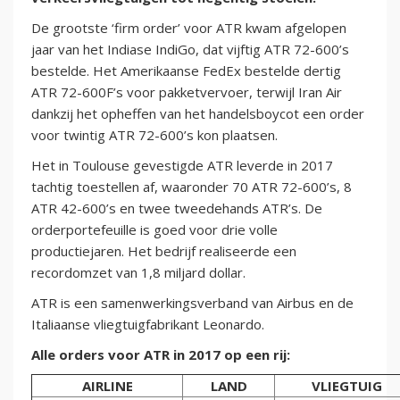
De grootste ‘firm order’ voor ATR kwam afgelopen
jaar van het Indiase IndiGo, dat vijftig ATR 72-600’s
bestelde. Het Amerikaanse FedEx bestelde dertig
ATR 72-600F’s voor pakketvervoer, terwijl Iran Air
dankzij het opheffen van het handelsboycot een order
voor twintig ATR 72-600’s kon plaatsen.
Het in Toulouse gevestigde ATR leverde in 2017
tachtig toestellen af, waaronder 70 ATR 72-600’s, 8
ATR 42-600’s en twee tweedehands ATR’s. De
orderportefeuille is goed voor drie volle
productiejaren. Het bedrijf realiseerde een
recordomzet van 1,8 miljard dollar.
ATR is een samenwerkingsverband van Airbus en de
Italiaanse vliegtuigfabrikant Leonardo.
Alle orders voor ATR in 2017 op een rij:
AIRLINE
LAND
VLIEGTUIG