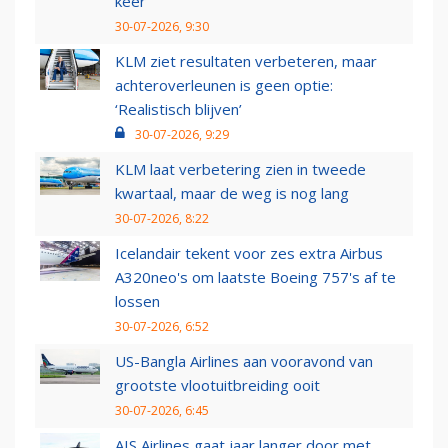
keer
30-07-2026, 9:30
KLM ziet resultaten verbeteren, maar
achteroverleunen is geen optie:
‘Realistisch blijven’
30-07-2026, 9:29
KLM laat verbetering zien in tweede
kwartaal, maar de weg is nog lang
30-07-2026, 8:22
Icelandair tekent voor zes extra Airbus
A320neo's om laatste Boeing 757's af te
lossen
30-07-2026, 6:52
US-Bangla Airlines aan vooravond van
grootste vlootuitbreiding ooit
30-07-2026, 6:45
AIS Airlines gaat jaar langer door met