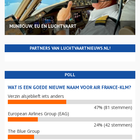
MIJNBOUW, EU EN LUCHTVAART
PARTNERS VAN LUCHTVAARTNIEUWS.NL!
POLL
WAT IS EEN GOEDE NIEUWE NAAM VOOR AIR FRANCE-KLM?
Verzin alsjeblieft iets anders
47% (81 stemmen)
European Airlines Group (EAG)
24% (42 stemmen)
The Blue Group