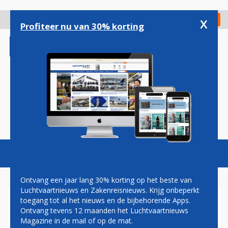
Overslaan
en
x
Digitaal Magazine
Registreer
Check in
naar
Profiteer nu van 30% korting
de
inhoud
gaan
Magazine
Podcasts
Vacatures
Toggl
naviga
Ontvang een jaar lang 30% korting op het beste van
Luchtvaartnieuws en Zakenreisnieuws. Krijg onbeperkt
toegang tot al het nieuws en de bijbehorende Apps.
BOEING 747 MOET
Ontvang tevens 12 maanden het Luchtvaartnieuws
RUIMTEVEER DISCOVERY
Magazine in de mail of op de mat.