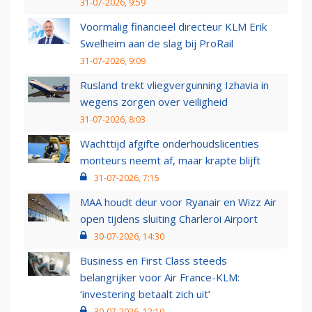
31-07-2026, 9:59
Voormalig financieel directeur KLM Erik
Swelheim aan de slag bij ProRail
31-07-2026, 9:09
Rusland trekt vliegvergunning Izhavia in
wegens zorgen over veiligheid
31-07-2026, 8:03
Wachttijd afgifte onderhoudslicenties
monteurs neemt af, maar krapte blijft
31-07-2026, 7:15
MAA houdt deur voor Ryanair en Wizz Air
open tijdens sluiting Charleroi Airport
30-07-2026, 14:30
Business en First Class steeds
belangrijker voor Air France-KLM:
‘investering betaalt zich uit’
30-07-2026, 12:10