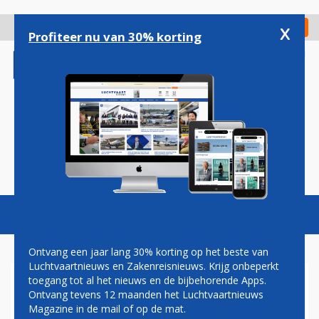
Overslaan
en
x
Digitaal Magazine
Registreer
Check in
naar
Profiteer nu van 30% korting
de
inhoud
gaan
Magazine
Podcasts
Vacatures
Toggl
naviga
Ontvang een jaar lang 30% korting op het beste van
Luchtvaartnieuws en Zakenreisnieuws. Krijg onbeperkt
toegang tot al het nieuws en de bijbehorende Apps.
BOEING HOUDT ONDANKS
Ontvang tevens 12 maanden het Luchtvaartnieuws
NIEUWSTE MAX-PROBLEMEN
Magazine in de mail of op de mat.