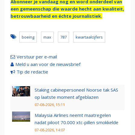
Abonneer je vandaag nog en word onderdeel van
een gemeenschap die waarde hecht aan kwaliteit,
betrouwbaarheid en échte journalistiek.
boeing
max
787
kwartaalcijfers
Verstuur per e-mail
Meld u aan voor de nieuwsbrief
Tip de redactie
Staking cabinepersoneel Noorse tak SAS
op laatste moment afgeblazen
07-08-2026, 15:11
Malaysia Airlines neemt maatregelen
nadat piloot 70.000 xtc-pillen smokkelde
07-08-2026, 14:07