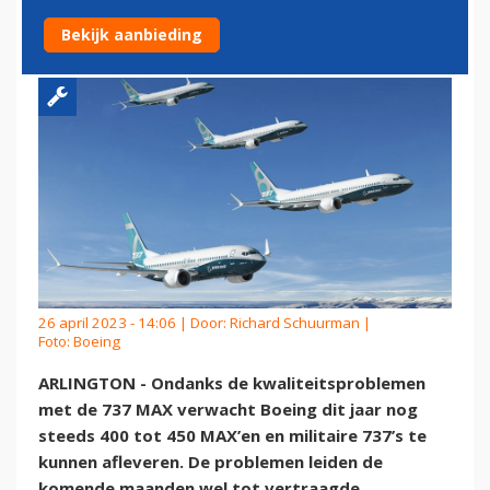
VAST AAN AFLEVERDOELEN
Bekijk aanbieding
26 april 2023 - 14:06 | Door:
Richard Schuurman
|
Foto: Boeing
ARLINGTON - Ondanks de kwaliteitsproblemen
met de 737 MAX verwacht Boeing dit jaar nog
steeds 400 tot 450 MAX’en en militaire 737’s te
kunnen afleveren. De problemen leiden de
komende maanden wel tot vertraagde