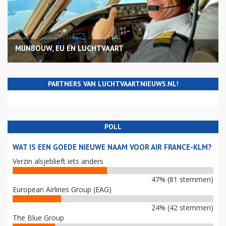
MIJNBOUW, EU EN LUCHTVAART
PARTNERS VAN LUCHTVAARTNIEUWS.NL!
POLL
WAT IS EEN GOEDE NIEUWE NAAM VOOR AIR FRANCE-KLM?
Verzin alsjeblieft iets anders
47% (81 stemmen)
European Airlines Group (EAG)
24% (42 stemmen)
The Blue Group