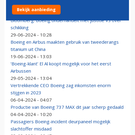
EgyptAir neemt eerste Boeing 737 MAX in ontvangst
Bekijk aanbieding
03-05-2026 - 13:55
Bloomberg: Boeing onderhandelt met justitie VS over
schikking
29-06-2024 - 10:28
Boeing en Airbus maakten gebruik van tweederangs
titanium uit China
19-06-2024 - 13:03
‘Boeing-klant’ El Al koopt mogelijk voor het eerst
Airbussen
29-05-2024 - 13:04
Vertrekkende CEO Boeing zag inkomsten enorm
stijgen in 2023
06-04-2024 - 04:07
Productie van Boeing 737 MAX dit jaar scherp gedaald
04-04-2024 - 10:20
Passagiers Boeing-incident deurpaneel mogelijk
slachtoffer misdaad