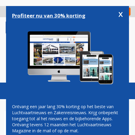
Overslaan
en
x
Digitaal Magazine
Registreer
Check in
naar
Profiteer nu van 30% korting
de
inhoud
gaan
Magazine
Podcasts
Vacatures
Toggl
naviga
Ontvang een jaar lang 30% korting op het beste van
Luchtvaartnieuws en Zakenreisnieuws. Krijg onbeperkt
toegang tot al het nieuws en de bijbehorende Apps.
MAX
Ontvang tevens 12 maanden het Luchtvaartnieuws
Magazine in de mail of op de mat.