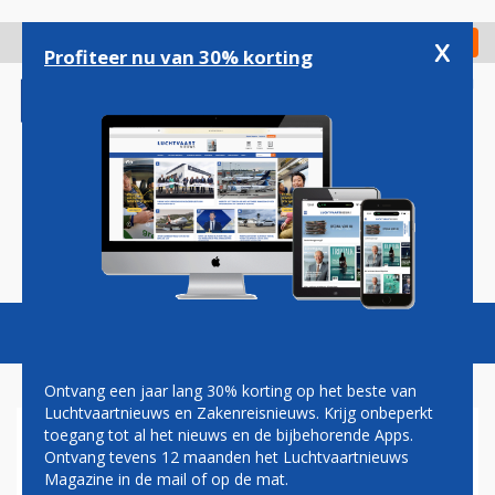
Overslaan
en
x
Digitaal Magazine
Registreer
Check in
naar
Profiteer nu van 30% korting
de
inhoud
gaan
Magazine
Podcasts
Vacatures
Toggl
naviga
Ontvang een jaar lang 30% korting op het beste van
Luchtvaartnieuws en Zakenreisnieuws. Krijg onbeperkt
toegang tot al het nieuws en de bijbehorende Apps.
MAX
Ontvang tevens 12 maanden het Luchtvaartnieuws
Magazine in de mail of op de mat.