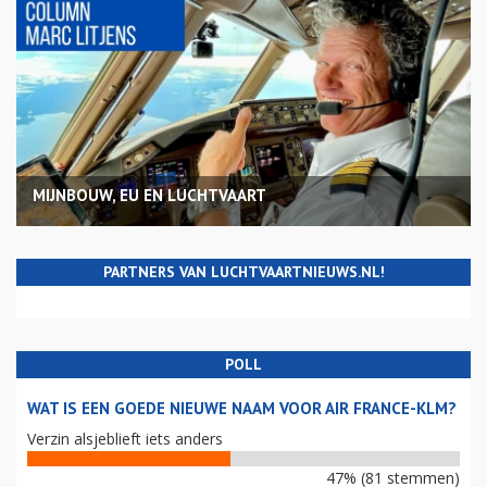
MIJNBOUW, EU EN LUCHTVAART
PARTNERS VAN LUCHTVAARTNIEUWS.NL!
POLL
WAT IS EEN GOEDE NIEUWE NAAM VOOR AIR FRANCE-KLM?
Verzin alsjeblieft iets anders
47% (81 stemmen)