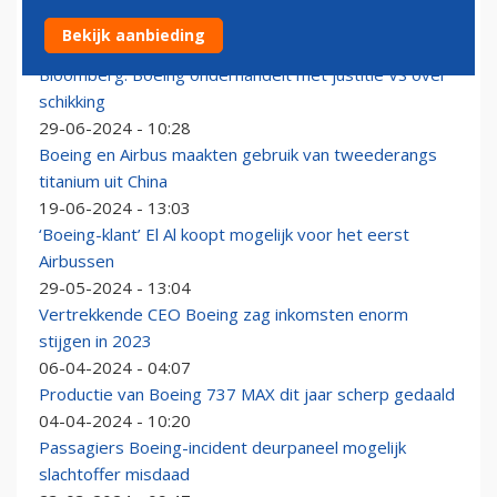
EgyptAir neemt eerste Boeing 737 MAX in ontvangst
Bekijk aanbieding
03-05-2026 - 13:55
Bloomberg: Boeing onderhandelt met justitie VS over
schikking
29-06-2024 - 10:28
Boeing en Airbus maakten gebruik van tweederangs
titanium uit China
19-06-2024 - 13:03
‘Boeing-klant’ El Al koopt mogelijk voor het eerst
Airbussen
29-05-2024 - 13:04
Vertrekkende CEO Boeing zag inkomsten enorm
stijgen in 2023
06-04-2024 - 04:07
Productie van Boeing 737 MAX dit jaar scherp gedaald
04-04-2024 - 10:20
Passagiers Boeing-incident deurpaneel mogelijk
slachtoffer misdaad