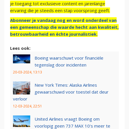
je toegang tot exclusieve content en jarenlange
ervaring die je steeds een stap voorsprong geeft.
Abonneer je vandaag nog en word onderdeel van
een gemeenschap die waarde hecht aan kwaliteit,
betrouwbaarheid en échte journalistiek.
Lees ook:
Boeing waarschuwt voor financiële
tegenslag door incidenten
20-03-2024, 13:13
New York Times: Alaska Airlines
gewaarschuwd voor toestel dat deur
verloor
12-03-2024, 22:51
United Airlines vraagt Boeing om
voorlopig geen 737 MAX 10's meer te