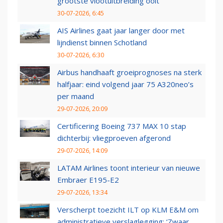
grootste vlootuitbreiding ooit
30-07-2026, 6:45
AIS Airlines gaat jaar langer door met
lijndienst binnen Schotland
30-07-2026, 6:30
Airbus handhaaft groeiprognoses na sterk
halfjaar: eind volgend jaar 75 A320neo’s
per maand
29-07-2026, 20:09
Certificering Boeing 737 MAX 10 stap
dichterbij: vliegproeven afgerond
29-07-2026, 14:09
LATAM Airlines toont interieur van nieuwe
Embraer E195-E2
29-07-2026, 13:34
Verscherpt toezicht ILT op KLM E&M om
administratieve verslaglegging: ‘Zwaar