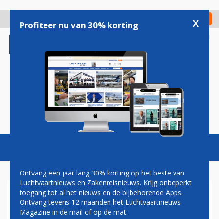
Overslaan
en
x
Digitaal Magazine
Registreer
Check in
naar
Profiteer nu van 30% korting
de
inhoud
gaan
Magazine
Podcasts
Vacatures
Toggl
naviga
Ontvang een jaar lang 30% korting op het beste van
Luchtvaartnieuws en Zakenreisnieuws. Krijg onbeperkt
toegang tot al het nieuws en de bijbehorende Apps.
PASSAGIERS BOEING-
Ontvang tevens 12 maanden het Luchtvaartnieuws
INCIDENT DEURPANEEL
Magazine in de mail of op de mat.