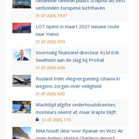
Gedeelde tweede plaats Schiphol als best
verbonden Europese luchthaven
31-07-2026, 10:37
LOT opent in maart 2027 nieuwe route
naar Hanoi
31-07-2026, 9:59
Voormalig financieel directeur KLM Erik
Swelheim aan de slag bij ProRail
31-07-2026, 9:09
Rusland trekt vliegvergunning Izhavia in
wegens zorgen over veiligheid
31-07-2026, 8:03
Wachttijd afgifte onderhoudslicenties
monteurs neemt af, maar krapte blijft
31-07-2026, 7:15
MAA houdt deur voor Ryanair en Wizz Air
open tijdens sluiting Charleroi Airport