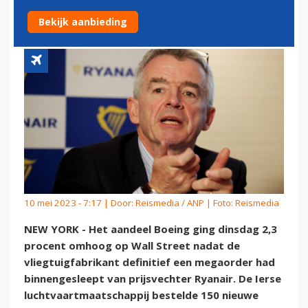
STREET NA ORDER RYANAIR
Bekijk aanbieding
10 mei 2023 - 7:17 | Door:
Reismedia / ANP
| Foto: Reismedia
NEW YORK - Het aandeel Boeing ging dinsdag 2,3
procent omhoog op Wall Street nadat de
vliegtuigfabrikant definitief een megaorder had
binnengesleept van prijsvechter Ryanair. De Ierse
luchtvaartmaatschappij bestelde 150 nieuwe