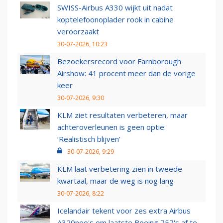
SWISS-Airbus A330 wijkt uit nadat
koptelefoonoplader rook in cabine
veroorzaakt
30-07-2026, 10:23
Bezoekersrecord voor Farnborough
Airshow: 41 procent meer dan de vorige
keer
30-07-2026, 9:30
KLM ziet resultaten verbeteren, maar
achteroverleunen is geen optie:
‘Realistisch blijven’
30-07-2026, 9:29
KLM laat verbetering zien in tweede
kwartaal, maar de weg is nog lang
30-07-2026, 8:22
Icelandair tekent voor zes extra Airbus
A320neo's om laatste Boeing 757's af te