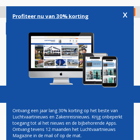
Overslaan
en
x
Digitaal Magazine
Registreer
Check in
naar
Profiteer nu van 30% korting
de
inhoud
gaan
Magazine
Podcasts
Vacatures
Toggl
naviga
Ontvang een jaar lang 30% korting op het beste van
Luchtvaartnieuws en Zakenreisnieuws. Krijg onbeperkt
toegang tot al het nieuws en de bijbehorende Apps.
AANDEEL BOEING STIJGT OP
Ontvang tevens 12 maanden het Luchtvaartnieuws
TERUGHOUDEND WALL
Magazine in de mail of op de mat.