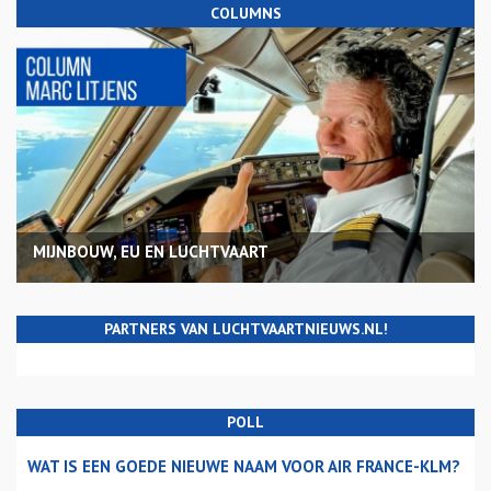
COLUMNS
MIJNBOUW, EU EN LUCHTVAART
PARTNERS VAN LUCHTVAARTNIEUWS.NL!
POLL
WAT IS EEN GOEDE NIEUWE NAAM VOOR AIR FRANCE-KLM?