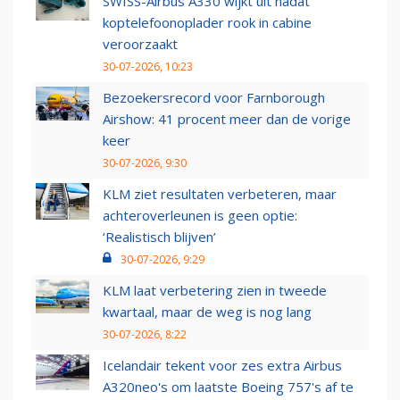
SWISS-Airbus A330 wijkt uit nadat
koptelefoonoplader rook in cabine
veroorzaakt
30-07-2026, 10:23
Bezoekersrecord voor Farnborough
Airshow: 41 procent meer dan de vorige
keer
30-07-2026, 9:30
KLM ziet resultaten verbeteren, maar
achteroverleunen is geen optie:
‘Realistisch blijven’
30-07-2026, 9:29
KLM laat verbetering zien in tweede
kwartaal, maar de weg is nog lang
30-07-2026, 8:22
Icelandair tekent voor zes extra Airbus
A320neo's om laatste Boeing 757's af te