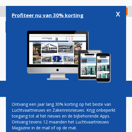
Overslaan
en
x
Digitaal Magazine
Registreer
Check in
naar
Profiteer nu van 30% korting
de
inhoud
gaan
Magazine
Podcasts
Vacatures
Toggl
naviga
Ontvang een jaar lang 30% korting op het beste van
Luchtvaartnieuws en Zakenreisnieuws. Krijg onbeperkt
toegang tot al het nieuws en de bijbehorende Apps.
STAARTPROBLEEM BOEING
Ontvang tevens 12 maanden het Luchtvaartnieuws
MAX VERTRAAGT
Magazine in de mail of op de mat.