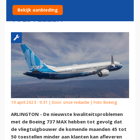
AFLEVERING VAN CIRCA 50
Bekijk aanbieding
TOESTELLEN
19 april 2023 - 9:31 | Door:
onze redactie
| Foto: Boeing
ARLINGTON - De nieuwste kwaliteitsproblemen
met de Boeing 737 MAX hebben tot gevolg dat
de vliegtuigbouwer de komende maanden 45 tot
50 toestellen minder aan klanten kan afleveren