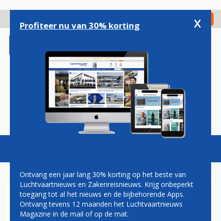
Overslaan
en
x
Digitaal Magazine
Registreer
Check in
naar
Profiteer nu van 30% korting
de
inhoud
gaan
Magazine
Podcasts
Vacatures
Toggl
naviga
Ontvang een jaar lang 30% korting op het beste van
Luchtvaartnieuws en Zakenreisnieuws. Krijg onbeperkt
toegang tot al het nieuws en de bijbehorende Apps.
OOK UNITED AIRLINES VINDT
Ontvang tevens 12 maanden het Luchtvaartnieuws
LOSSE BOUTEN IN BOEING-
Magazine in de mail of op de mat.