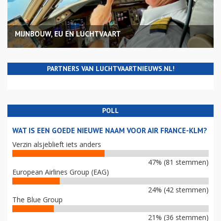
MIJNBOUW, EU EN LUCHTVAART
PARTNERS VAN LUCHTVAARTNIEUWS.NL!
POLL
WAT IS EEN GOEDE NIEUWE NAAM VOOR AIR FRANCE-KLM?
Verzin alsjeblieft iets anders
47% (81 stemmen)
European Airlines Group (EAG)
24% (42 stemmen)
The Blue Group
21% (36 stemmen)