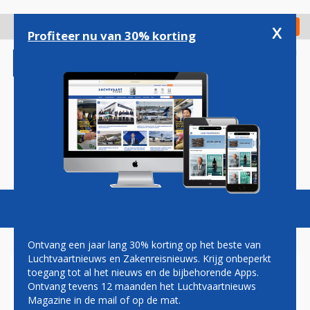
Overslaan
en
x
Digitaal Magazine
Registreer
Check in
naar
Profiteer nu van 30% korting
de
inhoud
gaan
Magazine
Podcasts
Vacatures
Toggl
naviga
Ontvang een jaar lang 30% korting op het beste van
Luchtvaartnieuws en Zakenreisnieuws. Krijg onbeperkt
toegang tot al het nieuws en de bijbehorende Apps.
RYANAIR HEEFT GEEN HAAST
Ontvang tevens 12 maanden het Luchtvaartnieuws
MET NIEUWE ORDER VOOR
Magazine in de mail of op de mat.