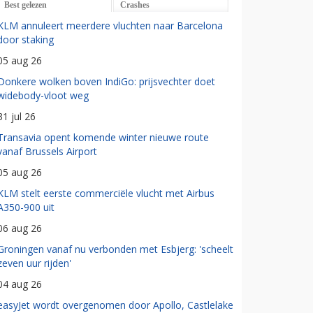
Best gelezen
Crashes
KLM annuleert meerdere vluchten naar Barcelona
door staking
05 aug 26
Donkere wolken boven IndiGo: prijsvechter doet
widebody-vloot weg
31 jul 26
Transavia opent komende winter nieuwe route
vanaf Brussels Airport
05 aug 26
KLM stelt eerste commerciële vlucht met Airbus
A350-900 uit
06 aug 26
Groningen vanaf nu verbonden met Esbjerg: 'scheelt
zeven uur rijden'
04 aug 26
easyJet wordt overgenomen door Apollo, Castlelake