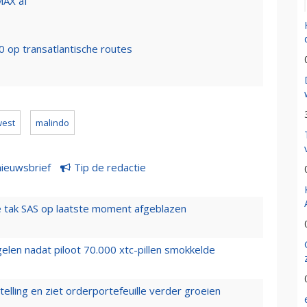
MAX af
op transatlantische routes
west
malindo
nieuwsbrief
Tip de redactie
 tak SAS op laatste moment afgeblazen
elen nadat piloot 70.000 xtc-pillen smokkelde
elling en ziet orderportefeuille verder groeien