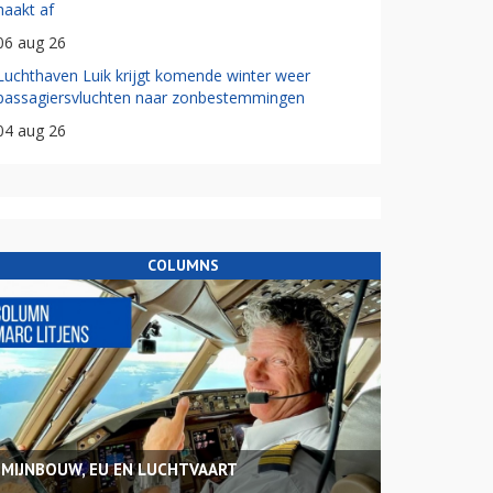
haakt af
06 aug 26
Luchthaven Luik krijgt komende winter weer
passagiersvluchten naar zonbestemmingen
04 aug 26
COLUMNS
MIJNBOUW, EU EN LUCHTVAART