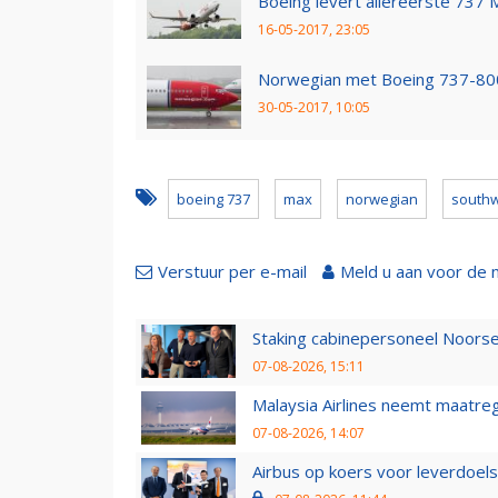
Boeing levert allereerste 737 
16-05-2017, 23:05
Norwegian met Boeing 737-800 
30-05-2017, 10:05
boeing 737
max
norwegian
south
Verstuur per e-mail
Meld u aan voor de 
Staking cabinepersoneel Noorse
07-08-2026, 15:11
Malaysia Airlines neemt maatreg
07-08-2026, 14:07
Airbus op koers voor leverdoelst