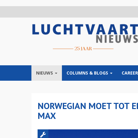
Overslaan
en
naar
de
inhoud
gaan
NIEUWS
COLUMNS & BLOGS
CAREER
NORWEGIAN MOET TOT EI
MAX