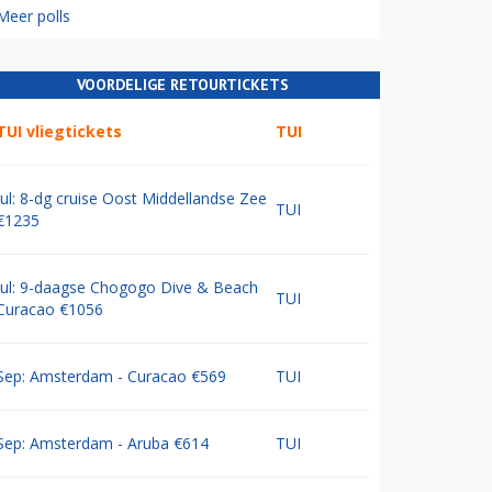
Meer polls
VOORDELIGE RETOURTICKETS
TUI vliegtickets
TUI
Jul: 8-dg cruise Oost Middellandse Zee
TUI
€1235
Jul: 9-daagse Chogogo Dive & Beach
TUI
Curacao €1056
Sep: Amsterdam - Curacao €569
TUI
Sep: Amsterdam - Aruba €614
TUI