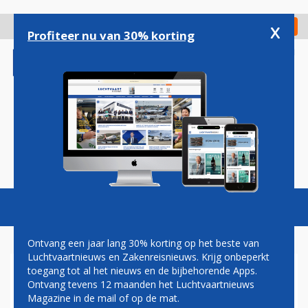
Overslaan
en
x
Digitaal Magazine
Registreer
Check in
naar
Profiteer nu van 30% korting
de
inhoud
gaan
Magazine
Podcasts
Vacatures
Toggl
naviga
Ontvang een jaar lang 30% korting op het beste van
Luchtvaartnieuws en Zakenreisnieuws. Krijg onbeperkt
toegang tot al het nieuws en de bijbehorende Apps.
BOEING ONTDEKT NIEUW
Ontvang tevens 12 maanden het Luchtvaartnieuws
MOTORPROBLEEM BIJ 777-9
Magazine in de mail of op de mat.