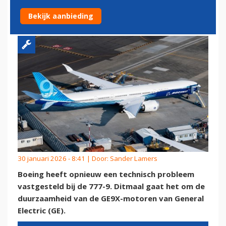
TIJDENS INSPECTIE
Bekijk aanbieding
30 januari 2026 - 8:41 | Door:
Sander Lamers
Boeing heeft opnieuw een technisch probleem
vastgesteld bij de 777-9. Ditmaal gaat het om de
duurzaamheid van de GE9X-motoren van General
Electric (GE).