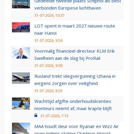
Gedeelde tweede plaats Schiphol als best
verbonden Europese luchthaven
31-07-2026, 10:37
LOT opent in maart 2027 nieuwe route
naar Hanoi
31-07-2026, 9:59
Voormalig financieel directeur KLM Erik
Swelheim aan de slag bij ProRail
31-07-2026, 9:09
Rusland trekt vliegvergunning Izhavia in
wegens zorgen over veiligheid
31-07-2026, 8:03
Wachttijd afgifte onderhoudslicenties
monteurs neemt af, maar krapte blijft
31-07-2026, 7:15
MAA houdt deur voor Ryanair en Wizz Air
open tijdens sluiting Charleroi Airport