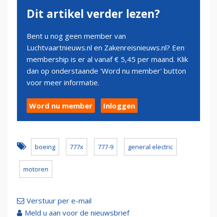
Dit artikel verder lezen?
Bent u nog geen member van
Luchtvaartnieuws.nl en Zakenreisnieuws.nl? Een
membership is er al vanaf € 5,45 per maand. Klik
dan op onderstaande 'Word nu member' button
voor meer informatie.
Word nu member
Inloggen
boeing
777x
777-9
general electric
motoren
Verstuur per e-mail
Meld u aan voor de nieuwsbrief