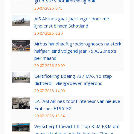
grootste vlootuitbreiding ooit
30-07-2026, 6:45
AIS Airlines gaat jaar langer door met
lijndienst binnen Schotland
30-07-2026, 6:30
Airbus handhaaft groeiprognoses na sterk
halfjaar: eind volgend jaar 75 A320neo’s
per maand
29-07-2026, 20:09
Certificering Boeing 737 MAX 10 stap
dichterbij: vliegproeven afgerond
29-07-2026, 14:09
LATAM Airlines toont interieur van nieuwe
Embraer E195-E2
29-07-2026, 13:34
Verscherpt toezicht ILT op KLM E&M om
administratieve verslaglegging: ‘Zwaar