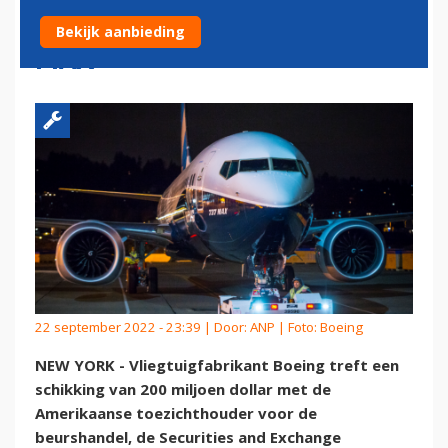
BEURSWAAKHOND OM 737
Bekijk aanbieding
MAX
22 september 2022 - 23:39 | Door:
ANP
| Foto: Boeing
NEW YORK - Vliegtuigfabrikant Boeing treft een
schikking van 200 miljoen dollar met de
Amerikaanse toezichthouder voor de
beurshandel, de Securities and Exchange