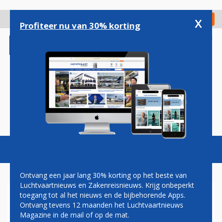
Overslaan
en
x
Digitaal Magazine
Registreer
Check in
naar
Profiteer nu van 30% korting
de
inhoud
gaan
Magazine
Podcasts
Vacatures
Toggl
naviga
Ontvang een jaar lang 30% korting op het beste van
Luchtvaartnieuws en Zakenreisnieuws. Krijg onbeperkt
toegang tot al het nieuws en de bijbehorende Apps.
BOEING SCHIKT VOOR 200
Ontvang tevens 12 maanden het Luchtvaartnieuws
MILJOEN MET
Magazine in de mail of op de mat.