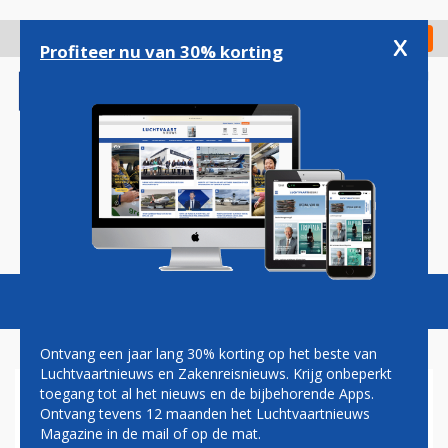
Overslaan
en
x
Digitaal Magazine
Registreer
Check in
naar
Profiteer nu van 30% korting
de
inhoud
gaan
Magazine
Podcasts
Vacatures
Toggl
naviga
Ontvang een jaar lang 30% korting op het beste van
Luchtvaartnieuws en Zakenreisnieuws. Krijg onbeperkt
toegang tot al het nieuws en de bijbehorende Apps.
'DUITSE EADS-TOPMAN LEGT
Ontvang tevens 12 maanden het Luchtvaartnieuws
SCHULD AIRBUS-CRISIS BIJ
Magazine in de mail of op de mat.