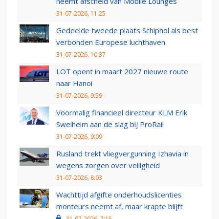
neemt afscheid van Mobile Lounges
31-07-2026, 11:25
Gedeelde tweede plaats Schiphol als best
verbonden Europese luchthaven
31-07-2026, 10:37
LOT opent in maart 2027 nieuwe route
naar Hanoi
31-07-2026, 9:59
Voormalig financieel directeur KLM Erik
Swelheim aan de slag bij ProRail
31-07-2026, 9:09
Rusland trekt vliegvergunning Izhavia in
wegens zorgen over veiligheid
31-07-2026, 8:03
Wachttijd afgifte onderhoudslicenties
monteurs neemt af, maar krapte blijft
31-07-2026, 7:15