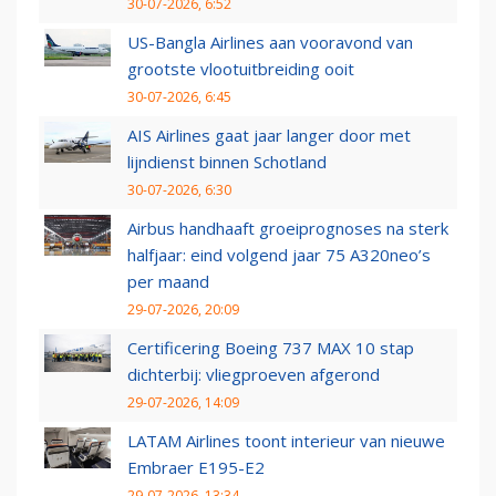
30-07-2026, 6:52
US-Bangla Airlines aan vooravond van
grootste vlootuitbreiding ooit
30-07-2026, 6:45
AIS Airlines gaat jaar langer door met
lijndienst binnen Schotland
30-07-2026, 6:30
Airbus handhaaft groeiprognoses na sterk
halfjaar: eind volgend jaar 75 A320neo’s
per maand
29-07-2026, 20:09
Certificering Boeing 737 MAX 10 stap
dichterbij: vliegproeven afgerond
29-07-2026, 14:09
LATAM Airlines toont interieur van nieuwe
Embraer E195-E2
29-07-2026, 13:34