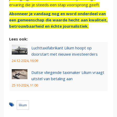
ervaring die je steeds een stap voorsprong geeft.
Abonneer je vandaag nog en word onderdeel van
een gemeenschap die waarde hecht aan kwaliteit,
betrouwbaarheid en échte journalistiek.
Lees ook:
Luchttaxifabrikant Lilium hoopt op
doorstart met nieuwe investeerders
24-12-2024, 16:09
Duitse vliegende taximaker Lilium vraagt
uitstel van betaling aan
25-10-2024, 11:00
lilium