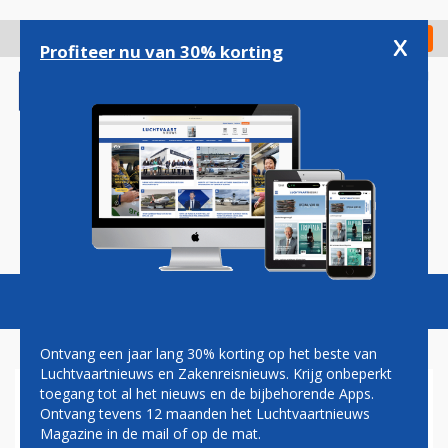
Overslaan
en
x
Digitaal Magazine
Registreer
Check in
naar
Profiteer nu van 30% korting
de
inhoud
gaan
Magazine
Podcasts
Vacatures
Toggl
naviga
Ontvang een jaar lang 30% korting op het beste van
Luchtvaartnieuws en Zakenreisnieuws. Krijg onbeperkt
toegang tot al het nieuws en de bijbehorende Apps.
DUITSE LUCHTTAXIBOUWER
Ontvang tevens 12 maanden het Luchtvaartnieuws
LILIUM VRAAGT ALSNOG
Magazine in de mail of op de mat.