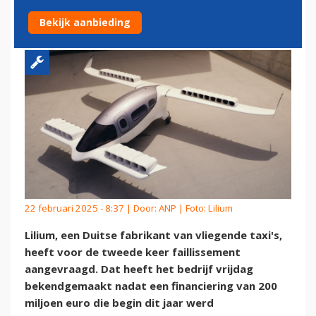
FAILLISSEMENT AAN
Bekijk aanbieding
22 februari 2025 - 8:37 | Door:
ANP
| Foto: Lilium
Lilium, een Duitse fabrikant van vliegende taxi's,
heeft voor de tweede keer faillissement
aangevraagd. Dat heeft het bedrijf vrijdag
bekendgemaakt nadat een financiering van 200
miljoen euro die begin dit jaar werd