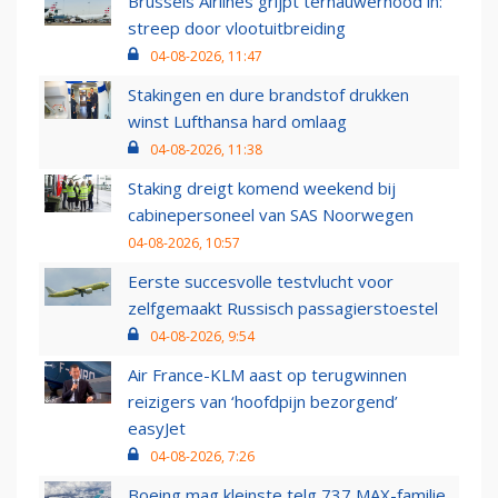
Brussels Airlines grijpt ternauwernood in:
streep door vlootuitbreiding
04-08-2026, 11:47
Stakingen en dure brandstof drukken
winst Lufthansa hard omlaag
04-08-2026, 11:38
Staking dreigt komend weekend bij
cabinepersoneel van SAS Noorwegen
04-08-2026, 10:57
Eerste succesvolle testvlucht voor
zelfgemaakt Russisch passagierstoestel
04-08-2026, 9:54
Air France-KLM aast op terugwinnen
reizigers van ‘hoofdpijn bezorgend’
easyJet
04-08-2026, 7:26
Boeing mag kleinste telg 737 MAX-familie