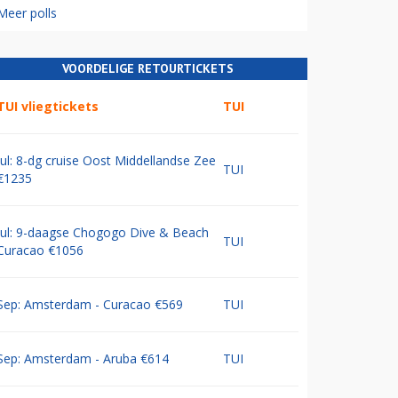
Meer polls
VOORDELIGE RETOURTICKETS
TUI vliegtickets
TUI
Jul: 8-dg cruise Oost Middellandse Zee
TUI
€1235
Jul: 9-daagse Chogogo Dive & Beach
TUI
Curacao €1056
Sep: Amsterdam - Curacao €569
TUI
Sep: Amsterdam - Aruba €614
TUI