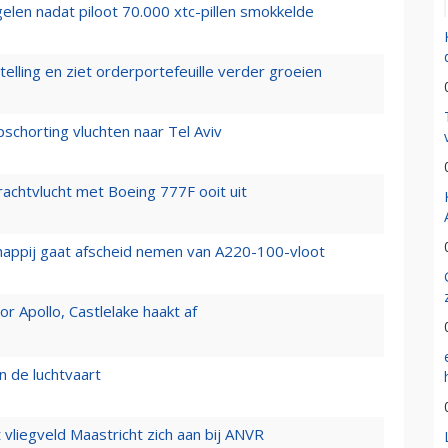
elen nadat piloot 70.000 xtc-pillen smokkelde
elling en ziet orderportefeuille verder groeien
chorting vluchten naar Tel Aviv
vrachtvlucht met Boeing 777F ooit uit
happij gaat afscheid nemen van A220-100-vloot
 Apollo, Castlelake haakt af
n de luchtvaart
t vliegveld Maastricht zich aan bij ANVR