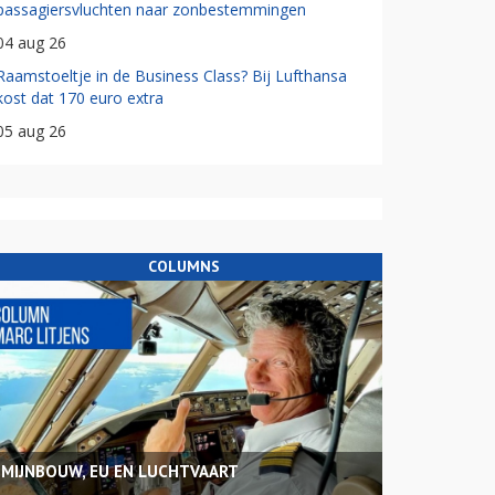
passagiersvluchten naar zonbestemmingen
04 aug 26
Raamstoeltje in de Business Class? Bij Lufthansa
kost dat 170 euro extra
05 aug 26
COLUMNS
MIJNBOUW, EU EN LUCHTVAART