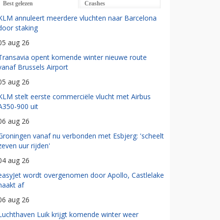
Best gelezen
Crashes
KLM annuleert meerdere vluchten naar Barcelona
door staking
05 aug 26
Transavia opent komende winter nieuwe route
vanaf Brussels Airport
05 aug 26
KLM stelt eerste commerciële vlucht met Airbus
A350-900 uit
06 aug 26
Groningen vanaf nu verbonden met Esbjerg: 'scheelt
zeven uur rijden'
04 aug 26
easyJet wordt overgenomen door Apollo, Castlelake
haakt af
06 aug 26
Luchthaven Luik krijgt komende winter weer