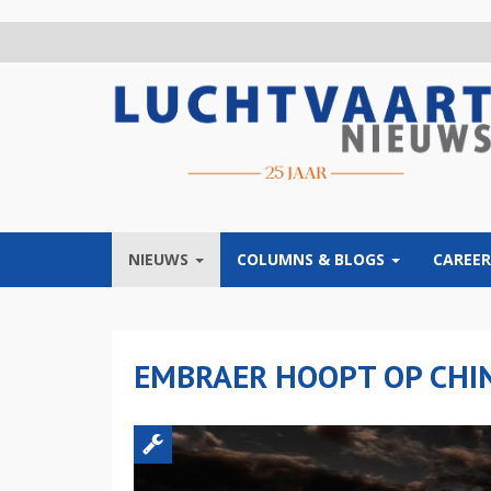
Overslaan
en
naar
de
inhoud
gaan
NIEUWS
COLUMNS & BLOGS
CAREER
EMBRAER HOOPT OP CHIN