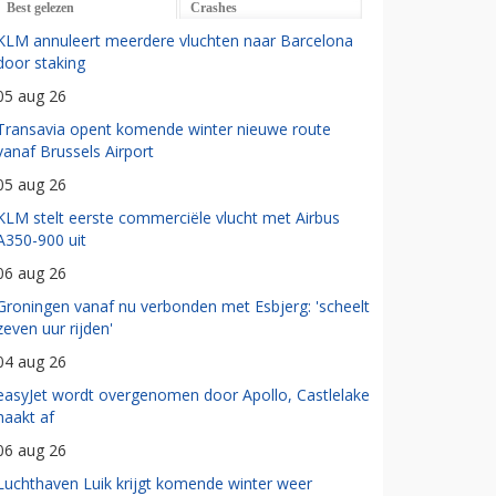
Best gelezen
Crashes
KLM annuleert meerdere vluchten naar Barcelona
door staking
05 aug 26
Transavia opent komende winter nieuwe route
vanaf Brussels Airport
05 aug 26
KLM stelt eerste commerciële vlucht met Airbus
A350-900 uit
06 aug 26
Groningen vanaf nu verbonden met Esbjerg: 'scheelt
zeven uur rijden'
04 aug 26
easyJet wordt overgenomen door Apollo, Castlelake
haakt af
06 aug 26
Luchthaven Luik krijgt komende winter weer