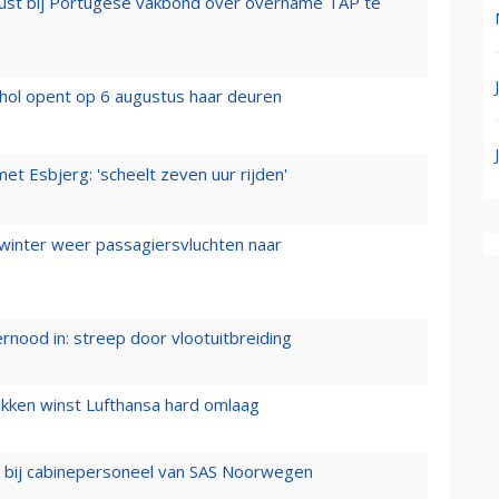
rust bij Portugese vakbond over overname TAP te
hol opent op 6 augustus haar deuren
t Esbjerg: 'scheelt zeven uur rijden'
 winter weer passagiersvluchten naar
ernood in: streep door vlootuitbreiding
ukken winst Lufthansa hard omlaag
 bij cabinepersoneel van SAS Noorwegen