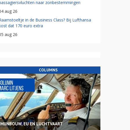
passagiersvluchten naar zonbestemmingen
04 aug 26
Raamstoeltje in de Business Class? Bij Lufthansa
kost dat 170 euro extra
05 aug 26
COLUMNS
MIJNBOUW, EU EN LUCHTVAART