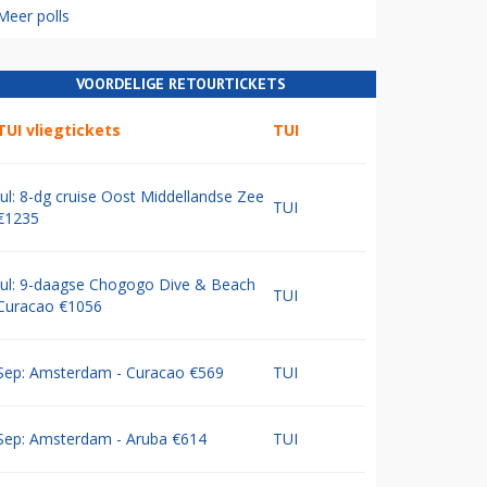
Meer polls
VOORDELIGE RETOURTICKETS
TUI vliegtickets
TUI
Jul: 8-dg cruise Oost Middellandse Zee
TUI
€1235
Jul: 9-daagse Chogogo Dive & Beach
TUI
Curacao €1056
Sep: Amsterdam - Curacao €569
TUI
Sep: Amsterdam - Aruba €614
TUI