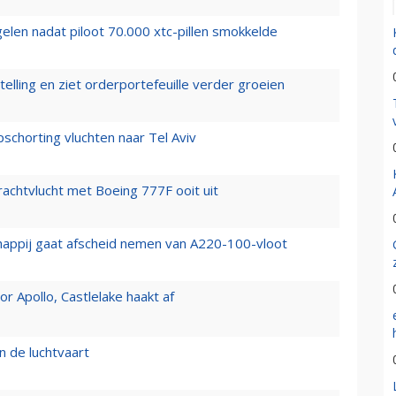
elen nadat piloot 70.000 xtc-pillen smokkelde
elling en ziet orderportefeuille verder groeien
chorting vluchten naar Tel Aviv
vrachtvlucht met Boeing 777F ooit uit
happij gaat afscheid nemen van A220-100-vloot
 Apollo, Castlelake haakt af
n de luchtvaart