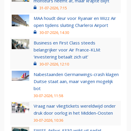
monteurs neemt af, maar krapte blijft
31-07-2026, 7:15
MAA houdt deur voor Ryanair en Wizz Air
open tijdens sluiting Charleroi Airport
30-07-2026, 14:30
Business en First Class steeds
belangrijker voor Air France-KLM:
‘investering betaalt zich uit’
30-07-2026, 12:10
Nabestaanden Germanwings-crash klagen
Duitse staat aan, maar vangen mogelijk
bot
30-07-2026, 11:58
Vraag naar vliegtickets wereldwijd onder
druk door oorlog in het Midden-Oosten
30-07-2026, 10:36
SWISS-Airbus A330 wijkt uit nadat