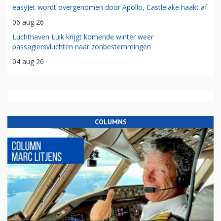
easyJet wordt overgenomen door Apollo, Castlelake haakt af
06 aug 26
Luchthaven Luik krijgt komende winter weer
passagiersvluchten naar zonbestemmingen
04 aug 26
COLUMNS