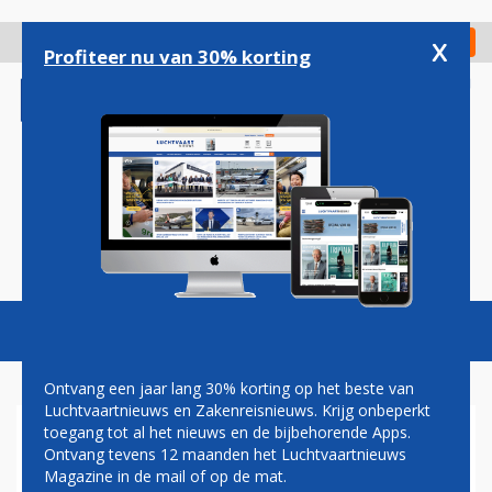
Overslaan
en
x
Digitaal Magazine
Registreer
Check in
naar
Profiteer nu van 30% korting
de
inhoud
gaan
Magazine
Podcasts
Vacatures
Toggl
naviga
Ontvang een jaar lang 30% korting op het beste van
Luchtvaartnieuws en Zakenreisnieuws. Krijg onbeperkt
toegang tot al het nieuws en de bijbehorende Apps.
EMBRAER TEKENT
Ontvang tevens 12 maanden het Luchtvaartnieuws
ONDERHOUDSCONTRACT
Magazine in de mail of op de mat.