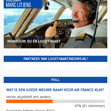
MIJNBOUW, EU EN LUCHTVAART
PARTNERS VAN LUCHTVAARTNIEUWS.NL!
POLL
WAT IS EEN GOEDE NIEUWE NAAM VOOR AIR FRANCE-KLM?
Verzin alsjeblieft iets anders
47% (81 stemmen)
European Airlines Group (EAG)