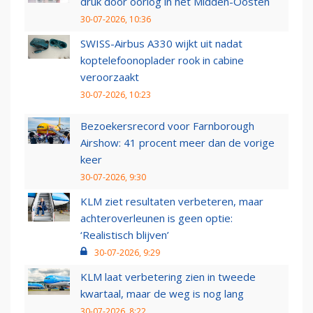
druk door oorlog in het Midden-Oosten
30-07-2026, 10:36
SWISS-Airbus A330 wijkt uit nadat
koptelefoonoplader rook in cabine
veroorzaakt
30-07-2026, 10:23
Bezoekersrecord voor Farnborough
Airshow: 41 procent meer dan de vorige
keer
30-07-2026, 9:30
KLM ziet resultaten verbeteren, maar
achteroverleunen is geen optie:
‘Realistisch blijven’
30-07-2026, 9:29
KLM laat verbetering zien in tweede
kwartaal, maar de weg is nog lang
30-07-2026, 8:22