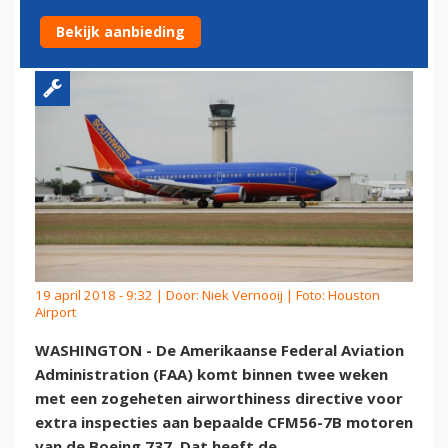
BOEING 737-MOTOREN
Bekijk aanbieding
19 april 2018 - 9:32 | Door:
Niek Vernooij
| Foto: Houston
Airport
WASHINGTON - De Amerikaanse Federal Aviation
Administration (FAA) komt binnen twee weken
met een zogeheten airworthiness directive voor
extra inspecties aan bepaalde CFM56-7B motoren
van de Boeing 737. Dat heeft de