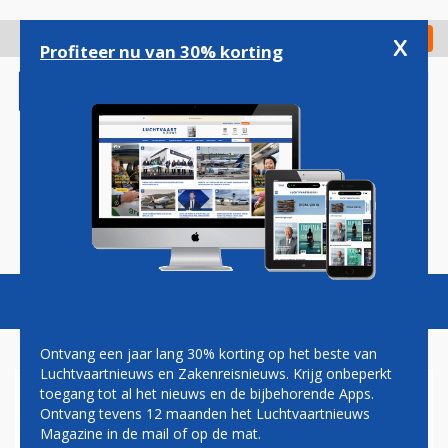
Overslaan
en
x
Digitaal Magazine
Registreer
Check in
naar
Profiteer nu van 30% korting
de
inhoud
gaan
Magazine
Podcasts
Vacatures
Toggl
naviga
Ontvang een jaar lang 30% korting op het beste van
Luchtvaartnieuws en Zakenreisnieuws. Krijg onbeperkt
toegang tot al het nieuws en de bijbehorende Apps.
FAA KOMT MET RICHTLIJN
Ontvang tevens 12 maanden het Luchtvaartnieuws
VOOR INSPECTIES AAN
Magazine in de mail of op de mat.