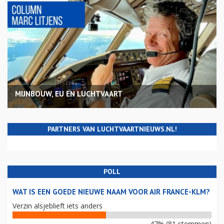
MIJNBOUW, EU EN LUCHTVAART
PARTNERS VAN LUCHTVAARTNIEUWS.NL!
POLL
WAT IS EEN GOEDE NIEUWE NAAM VOOR AIR FRANCE-KLM?
Verzin alsjeblieft iets anders
47% (81 stemmen)