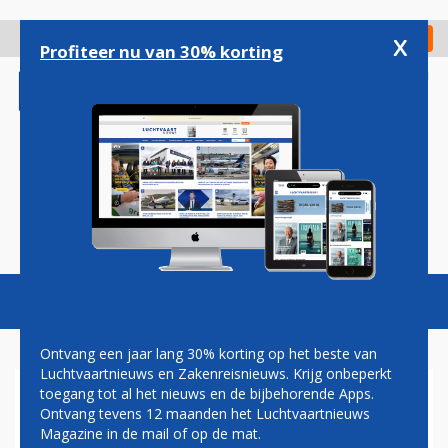
Overslaan
en
x
Digitaal Magazine
Registreer
Check in
naar
Profiteer nu van 30% korting
de
inhoud
gaan
Magazine
Podcasts
Vacatures
Toggl
naviga
Ontvang een jaar lang 30% korting op het beste van
Luchtvaartnieuws en Zakenreisnieuws. Krijg onbeperkt
toegang tot al het nieuws en de bijbehorende Apps.
SOUTHWEST AIRLINES
Ontvang tevens 12 maanden het Luchtvaartnieuws
Magazine in de mail of op de mat.