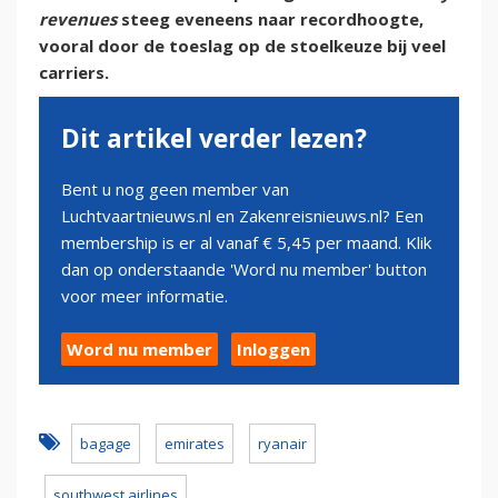
revenues
steeg eveneens naar recordhoogte,
vooral door de toeslag op de stoelkeuze bij veel
carriers.
Dit artikel verder lezen?
Bent u nog geen member van
Luchtvaartnieuws.nl en Zakenreisnieuws.nl? Een
membership is er al vanaf € 5,45 per maand. Klik
dan op onderstaande 'Word nu member' button
voor meer informatie.
Word nu member
Inloggen
bagage
emirates
ryanair
southwest airlines