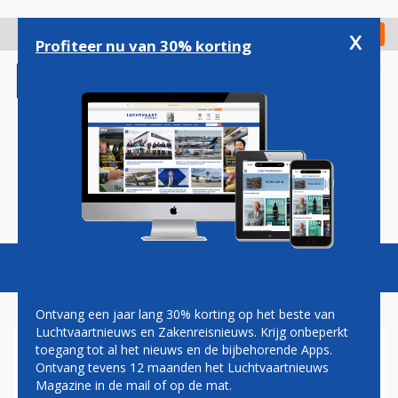
Overslaan
en
x
Digitaal Magazine
Registreer
Check in
naar
Profiteer nu van 30% korting
de
inhoud
gaan
Magazine
Podcasts
Vacatures
Toggl
naviga
Ontvang een jaar lang 30% korting op het beste van
Luchtvaartnieuws en Zakenreisnieuws. Krijg onbeperkt
toegang tot al het nieuws en de bijbehorende Apps.
OPBRENGST INGECHECKTE
Ontvang tevens 12 maanden het Luchtvaartnieuws
BAGAGE GEGROEID TOT 33
Magazine in de mail of op de mat.