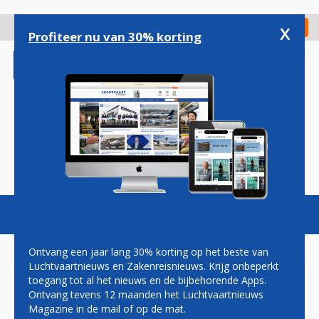
Overslaan
en
x
Digitaal Magazine
Registreer
Check in
naar
Profiteer nu van 30% korting
de
inhoud
gaan
Magazine
Podcasts
Vacatures
Toggl
naviga
Ontvang een jaar lang 30% korting op het beste van
Luchtvaartnieuws en Zakenreisnieuws. Krijg onbeperkt
toegang tot al het nieuws en de bijbehorende Apps.
BAGAGE
Ontvang tevens 12 maanden het Luchtvaartnieuws
Magazine in de mail of op de mat.