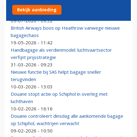
Hoe groot, hoe zwaar? Regels over bagage in het
Bekijk aanbieding
vliegtuig blijven onnodig ingewikkeld
09-07-2026 - 09:32
British Airways boos op Heathrow vanwege nieuwe
bagagechaos
19-05-2026 - 11:42
Handbagage als verdienmodel: luchtvaartsector
verfijnt prijsstrategie
31-03-2026 - 09:23
Nieuwe functie bij SAS helpt bagage sneller
terugvinden
10-03-2026 - 13:03
Douane stopt actie op Schiphol in overleg met
luchthaven
10-02-2026 - 16:16
Douane controleert dinsdag alle aankomende bagage
op Schiphol, wachtrijen verwacht
09-02-2026 - 10:50