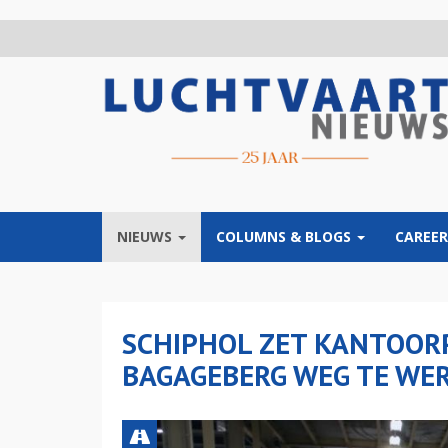
Overslaan
en
naar
de
inhoud
gaan
NIEUWS
COLUMNS & BLOGS
CAREER
SCHIPHOL ZET KANTOOR
BAGAGEBERG WEG TE WE