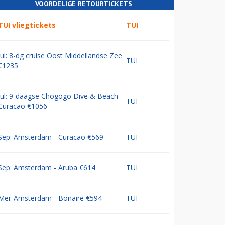
VOORDELIGE RETOURTICKETS
TUI vliegtickets
TUI
Jul: 8-dg cruise Oost Middellandse Zee
TUI
€1235
Jul: 9-daagse Chogogo Dive & Beach
TUI
Curacao €1056
Sep: Amsterdam - Curacao €569
TUI
Sep: Amsterdam - Aruba €614
TUI
Mei: Amsterdam - Bonaire €594
TUI