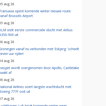
05 aug 26
Transavia opent komende winter nieuwe route
vanaf Brussels Airport
05 aug 26
KLM stelt eerste commerciële vlucht met Airbus
A350-900 uit
06 aug 26
Groningen vanaf nu verbonden met Esbjerg: 'scheelt
zeven uur rijden'
04 aug 26
easyJet wordt overgenomen door Apollo, Castlelake
haakt af
06 aug 26
National Airlines voert langste vrachtvlucht met
Boeing 777F ooit uit
07 aug 26
Luchthaven Luik krijgt komende winter weer