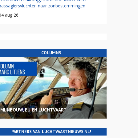
passagiersvluchten naar zonbestemmingen
04 aug 26
COLUMNS
MIJNBOUW, EU EN LUCHTVAART
PARTNERS VAN LUCHTVAARTNIEUWS.NL!