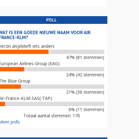
POLL
WAT IS EEN GOEDE NIEUWE NAAM VOOR AIR
FRANCE-KLM?
Verzin alsjeblieft iets anders
47% (81 stemmen)
European Airlines Group (EAG)
24% (42 stemmen)
The Blue Group
21% (36 stemmen)
Air-France-KLM-SAS(-TAP)
6% (11 stemmen)
Totaal aantal stemmen: 170
Meer polls