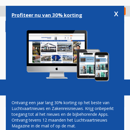
Overslaan
en
x
Digitaal Magazine
Registreer
Check in
naar
Profiteer nu van 30% korting
de
inhoud
gaan
Magazine
Podcasts
Vacatures
Toggl
naviga
Ontvang een jaar lang 30% korting op het beste van
Luchtvaartnieuws en Zakenreisnieuws. Krijg onbeperkt
toegang tot al het nieuws en de bijbehorende Apps.
SCHIPHOL LOOPT ACHTER
Ontvang tevens 12 maanden het Luchtvaartnieuws
MET INSTALLATIE VAN
Magazine in de mail of op de mat.