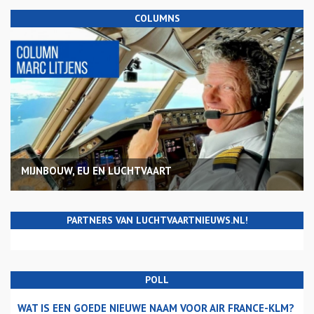
COLUMNS
MIJNBOUW, EU EN LUCHTVAART
PARTNERS VAN LUCHTVAARTNIEUWS.NL!
POLL
WAT IS EEN GOEDE NIEUWE NAAM VOOR AIR FRANCE-KLM?