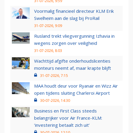
31-07-2026, 9:59
Voormalig financieel directeur KLM Erik
Swelheim aan de slag bij ProRail
31-07-2026, 9:09
Rusland trekt vliegvergunning Izhavia in
wegens zorgen over veiligheid
31-07-2026, 8:03
Wachttijd afgifte onderhoudslicenties
monteurs neemt af, maar krapte blijft
31-07-2026, 7:15
MAA houdt deur voor Ryanair en Wizz Air
open tijdens sluiting Charleroi Airport
30-07-2026, 14:30
Business en First Class steeds
belangrijker voor Air France-KLM:
‘investering betaalt zich uit’
30-07-2026, 12:10