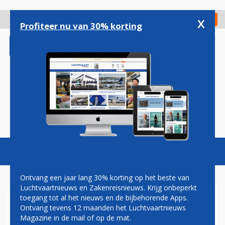
Overslaan
en
x
Digitaal Magazine
Registreer
Check in
naar
Profiteer nu van 30% korting
de
inhoud
gaan
Magazine
Podcasts
Vacatures
Toggl
naviga
Ontvang een jaar lang 30% korting op het beste van
Luchtvaartnieuws en Zakenreisnieuws. Krijg onbeperkt
toegang tot al het nieuws en de bijbehorende Apps.
BAGAGECHAOS OP LONDEN
Ontvang tevens 12 maanden het Luchtvaartnieuws
HEATHROW TERMINAL 5
Magazine in de mail of op de mat.