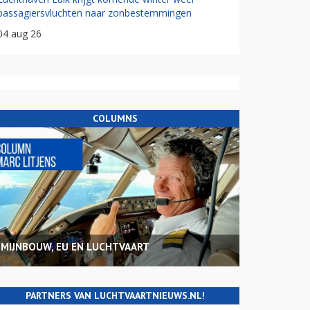
passagiersvluchten naar zonbestemmingen
04 aug 26
COLUMNS
MIJNBOUW, EU EN LUCHTVAART
PARTNERS VAN LUCHTVAARTNIEUWS.NL!