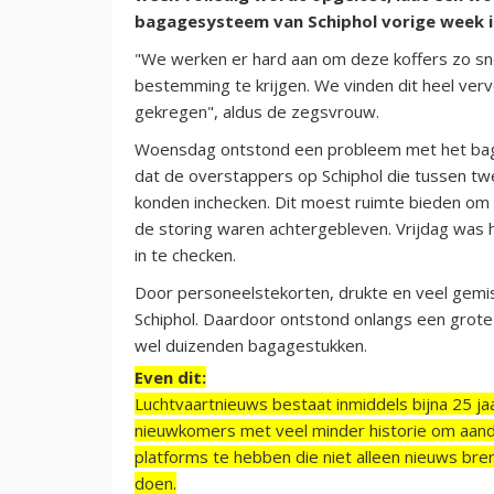
bagagesysteem van Schiphol vorige week is
"We werken er hard aan om deze koffers zo snel
bestemming te krijgen. We vinden dit heel ver
gekregen", aldus de zegsvrouw.
Woensdag ontstond een probleem met het baga
dat de overstappers op Schiphol die tussen 
konden inchecken. Dit moest ruimte bieden om 
de storing waren achtergebleven. Vrijdag was
in te checken.
Door personeelstekorten, drukte en veel gemis
Schiphol. Daardoor ontstond onlangs een grot
wel duizenden bagagestukken.
Even dit:
Luchtvaartnieuws bestaat inmiddels bijna 25 jaa
nieuwkomers met veel minder historie om aand
platforms te hebben die niet alleen nieuws bre
doen.