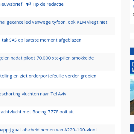
nieuwsbrief
Tip de redactie
hai gecancelled vanwege tyfoon, ook KLM vliegt niet
 tak SAS op laatste moment afgeblazen
elen nadat piloot 70.000 xtc-pillen smokkelde
elling en ziet orderportefeuille verder groeien
chorting vluchten naar Tel Aviv
vrachtvlucht met Boeing 777F ooit uit
happij gaat afscheid nemen van A220-100-vloot