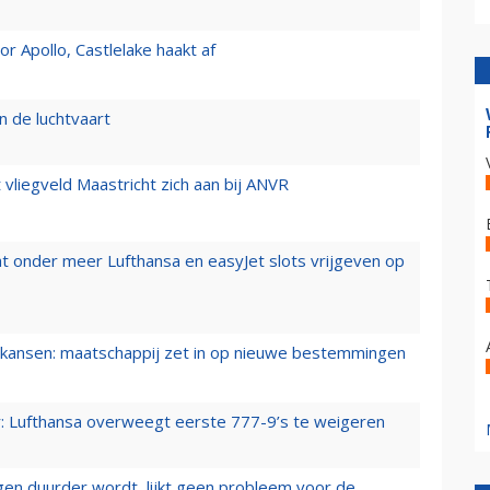
 Apollo, Castlelake haakt af
n de luchtvaart
t vliegveld Maastricht zich aan bij ANVR
t onder meer Lufthansa en easyJet slots vrijgeven op
ansen: maatschappij zet in op nieuwe bestemmingen
er: Lufthansa overweegt eerste 777-9’s te weigeren
iegen duurder wordt, lijkt geen probleem voor de