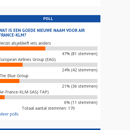
POLL
WAT IS EEN GOEDE NIEUWE NAAM VOOR AIR
FRANCE-KLM?
Verzin alsjeblieft iets anders
47% (81 stemmen)
European Airlines Group (EAG)
24% (42 stemmen)
The Blue Group
21% (36 stemmen)
Air-France-KLM-SAS(-TAP)
6% (11 stemmen)
Totaal aantal stemmen: 170
Meer polls