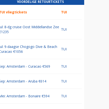
VOORDELIGE RETOURTICKETS
TUI vliegtickets
TUI
Jul: 8-dg cruise Oost Middellandse Zee
TUI
€1235
Jul: 9-daagse Chogogo Dive & Beach
TUI
Curacao €1056
Sep: Amsterdam - Curacao €569
TUI
Sep: Amsterdam - Aruba €614
TUI
Mei: Amsterdam - Bonaire €594
TUI