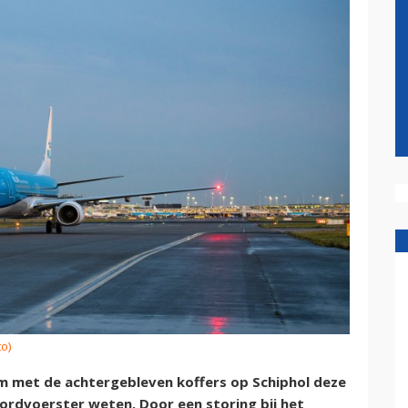
to)
 met de achtergebleven koffers op Schiphol deze
ordvoerster weten. Door een storing bij het