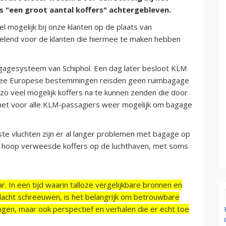
 "een groot aantal koffers" achtergebleven.
 mogelijk bij onze klanten op de plaats van
velend voor de klanten die hiermee te maken hebben
gesysteem van Schiphol. Een dag later besloot KLM
twee Europese bestemmingen reisden geen ruimbagage
zo veel mogelijk koffers na te kunnen zenden die door
 het voor alle KLM-passagiers weer mogelijk om bagage
te vluchten zijn er al langer problemen met bagage op
e hoop verweesde koffers op de luchthaven, met soms
r. In een tijd waarin talloze vergelijkbare bronnen en
acht schreeuwen, is het belangrijk om betrouwbare
ngen, maar ook perspectief en verhalen die er echt toe