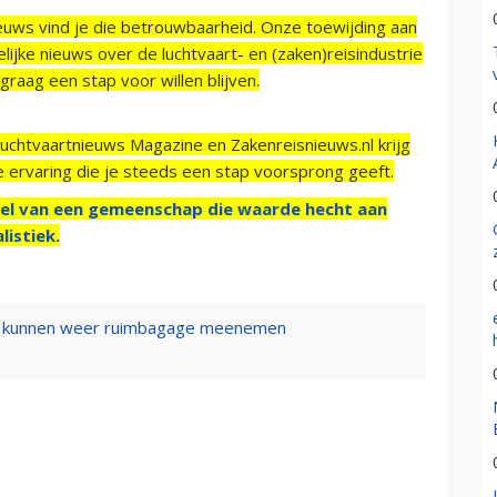
ieuws vind je die betrouwbaarheid. Onze toewijding aan
ijke nieuws over de luchtvaart- en (zaken)reisindustrie
raag een stap voor willen blijven.
Luchtvaartnieuws Magazine en Zakenreisnieuws.nl krijg
e ervaring die je steeds een stap voorsprong geeft.
el van een gemeenschap die waarde hecht aan
listiek.
ol kunnen weer ruimbagage meenemen