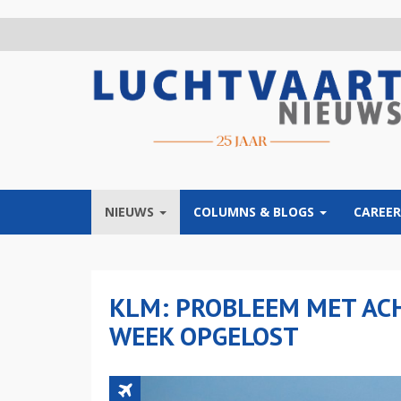
Overslaan
en
naar
de
inhoud
gaan
NIEUWS
COLUMNS & BLOGS
CAREER
KLM: PROBLEEM MET AC
WEEK OPGELOST