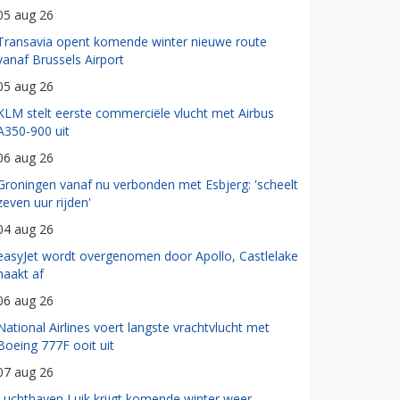
05 aug 26
Transavia opent komende winter nieuwe route
vanaf Brussels Airport
05 aug 26
KLM stelt eerste commerciële vlucht met Airbus
A350-900 uit
06 aug 26
Groningen vanaf nu verbonden met Esbjerg: 'scheelt
zeven uur rijden'
04 aug 26
easyJet wordt overgenomen door Apollo, Castlelake
haakt af
06 aug 26
National Airlines voert langste vrachtvlucht met
Boeing 777F ooit uit
07 aug 26
Luchthaven Luik krijgt komende winter weer