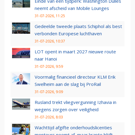
Einde van een tijdperk: Washington Dulles
neemt afscheid van Mobile Lounges
31-07-2026, 11:25
Gedeelde tweede plaats Schiphol als best
verbonden Europese luchthaven
31-07-2026, 10:37
LOT opent in maart 2027 nieuwe route
naar Hanoi
31-07-2026, 9:59
Voormalig financieel directeur KLM Erik
Swelheim aan de slag bij ProRail
31-07-2026, 9:09
Rusland trekt vliegvergunning Izhavia in
wegens zorgen over veiligheid
31-07-2026, 8:03
Wachttijd afgifte onderhoudslicenties
monteurs neemt af, maar krapte blijft