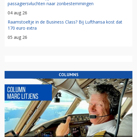
passagiersvluchten naar zonbestemmingen
04 aug 26
Raamstoeltje in de Business Class? Bij Lufthansa kost dat
170 euro extra
05 aug 26
COLUMNS