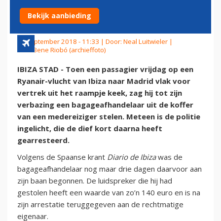
BAGAGEAFHANDELAAR
Bekijk aanbieding
17 september 2018 - 11:33 | Door:
Neal Luitwieler
|
Foto: Bene Riobó (archieffoto)
IBIZA STAD - Toen een passagier vrijdag op een
Ryanair-vlucht van Ibiza naar Madrid vlak voor
vertrek uit het raampje keek, zag hij tot zijn
verbazing een bagageafhandelaar uit de koffer
van een medereiziger stelen. Meteen is de politie
ingelicht, die de dief kort daarna heeft
gearresteerd.
Volgens de Spaanse krant
Diario de Ibiza
was de
bagageafhandelaar nog maar drie dagen daarvoor aan
zijn baan begonnen. De luidspreker die hij had
gestolen heeft een waarde van zo’n 140 euro en is na
zijn arrestatie teruggegeven aan de rechtmatige
eigenaar.