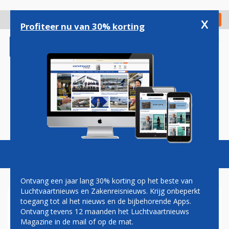
Overslaan
en
x
Digitaal Magazine
Registreer
Check in
naar
Profiteer nu van 30% korting
de
inhoud
gaan
Magazine
Podcasts
Vacatures
Toggl
naviga
Ontvang een jaar lang 30% korting op het beste van
Luchtvaartnieuws en Zakenreisnieuws. Krijg onbeperkt
toegang tot al het nieuws en de bijbehorende Apps.
VIDEO: PASSAGIER BETRAPT
Ontvang tevens 12 maanden het Luchtvaartnieuws
STELENDE
Magazine in de mail of op de mat.