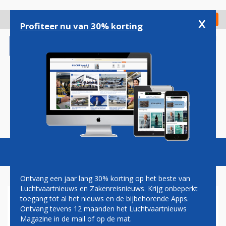
Overslaan
en
x
Digitaal Magazine
Registreer
Check in
naar
Profiteer nu van 30% korting
de
inhoud
gaan
Magazine
Podcasts
Vacatures
Toggl
naviga
Ontvang een jaar lang 30% korting op het beste van
Luchtvaartnieuws en Zakenreisnieuws. Krijg onbeperkt
toegang tot al het nieuws en de bijbehorende Apps.
BAGAGE
Ontvang tevens 12 maanden het Luchtvaartnieuws
Magazine in de mail of op de mat.