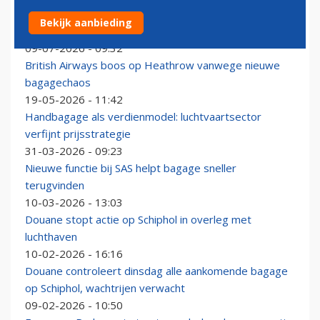
Hoe groot, hoe zwaar? Regels over bagage in het
Bekijk aanbieding
vliegtuig blijven onnodig ingewikkeld
09-07-2026 - 09:32
British Airways boos op Heathrow vanwege nieuwe
bagagechaos
19-05-2026 - 11:42
Handbagage als verdienmodel: luchtvaartsector
verfijnt prijsstrategie
31-03-2026 - 09:23
Nieuwe functie bij SAS helpt bagage sneller
terugvinden
10-03-2026 - 13:03
Douane stopt actie op Schiphol in overleg met
luchthaven
10-02-2026 - 16:16
Douane controleert dinsdag alle aankomende bagage
op Schiphol, wachtrijen verwacht
09-02-2026 - 10:50