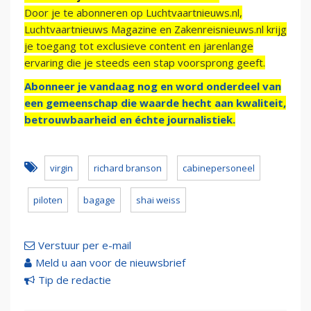
Door je te abonneren op Luchtvaartnieuws.nl,
Luchtvaartnieuws Magazine en Zakenreisnieuws.nl krijg
je toegang tot exclusieve content en jarenlange
ervaring die je steeds een stap voorsprong geeft.
Abonneer je vandaag nog en word onderdeel van
een gemeenschap die waarde hecht aan kwaliteit,
betrouwbaarheid en échte journalistiek.
virgin
richard branson
cabinepersoneel
piloten
bagage
shai weiss
Verstuur per e-mail
Meld u aan voor de nieuwsbrief
Tip de redactie