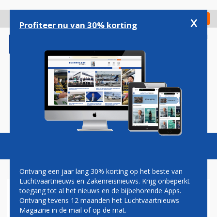
Overslaan
en
x
Digitaal Magazine
Registreer
Check in
naar
Profiteer nu van 30% korting
de
inhoud
gaan
Magazine
Podcasts
Vacatures
Toggl
naviga
Ontvang een jaar lang 30% korting op het beste van
Luchtvaartnieuws en Zakenreisnieuws. Krijg onbeperkt
toegang tot al het nieuws en de bijbehorende Apps.
VIRGIN ATLANTIC ONTVING
Ontvang tevens 12 maanden het Luchtvaartnieuws
5.000 SOLLICITANTEN VOOR
Magazine in de mail of op de mat.