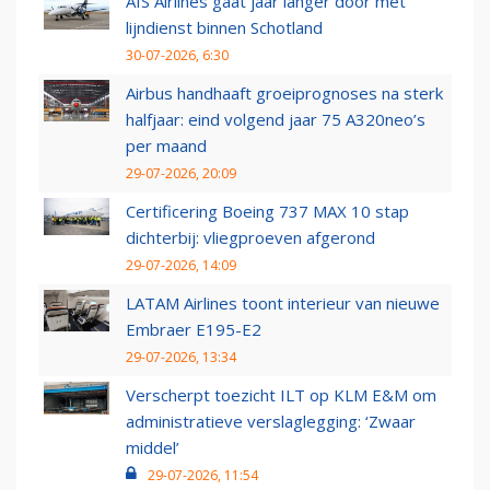
AIS Airlines gaat jaar langer door met
lijndienst binnen Schotland
30-07-2026, 6:30
Airbus handhaaft groeiprognoses na sterk
halfjaar: eind volgend jaar 75 A320neo’s
per maand
29-07-2026, 20:09
Certificering Boeing 737 MAX 10 stap
dichterbij: vliegproeven afgerond
29-07-2026, 14:09
LATAM Airlines toont interieur van nieuwe
Embraer E195-E2
29-07-2026, 13:34
Verscherpt toezicht ILT op KLM E&M om
administratieve verslaglegging: ‘Zwaar
middel’
29-07-2026, 11:54