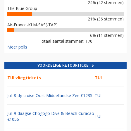
24% (42 stemmen)
The Blue Group
21% (36 stemmen)
Air-France-KLM-SAS(-TAP)
6% (11 stemmen)
Totaal aantal stemmen: 170
Meer polls
VOORDELIGE RETOURTICKETS
TUI vliegtickets
TUI
Jul: 8-dg cruise Oost Middellandse Zee €1235
TUI
Jul: 9-daagse Chogogo Dive & Beach Curacao
TUI
€1056