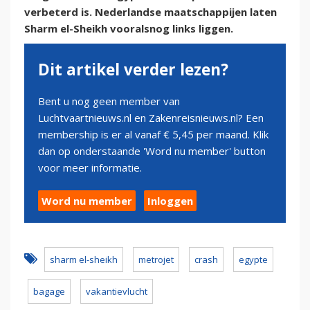
verbeterd is. Nederlandse maatschappijen laten
Sharm el-Sheikh vooralsnog links liggen.
Dit artikel verder lezen?
Bent u nog geen member van
Luchtvaartnieuws.nl en Zakenreisnieuws.nl? Een
membership is er al vanaf € 5,45 per maand. Klik
dan op onderstaande 'Word nu member' button
voor meer informatie.
Word nu member
Inloggen
sharm el-sheikh
metrojet
crash
egypte
bagage
vakantievlucht