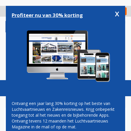
Overslaan
en
x
Digitaal Magazine
Registreer
Check in
naar
Profiteer nu van 30% korting
de
inhoud
gaan
Magazine
Podcasts
Vacatures
Toggl
naviga
Ontvang een jaar lang 30% korting op het beste van
Luchtvaartnieuws en Zakenreisnieuws. Krijg onbeperkt
toegang tot al het nieuws en de bijbehorende Apps.
NEDERLANDSE
Ontvang tevens 12 maanden het Luchtvaartnieuws
MAATSCHAPPIJEN LOPEN
Magazine in de mail of op de mat.