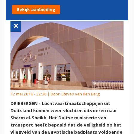
NIET WARM VOOR 'SHARM'
Bekijk aanbieding
12 mei 2016 - 22:36 | Door:
Steven van den Berg
DRIEBERGEN - Luchtvaartmaatschappijen uit
Duitsland kunnen weer vluchten uitvoeren naar
Sharm el-Sheikh. Het Duitse ministerie van
transport heeft bepaald dat de veiligheid op het
vliegveld van de Egyptische badplaats voldoende