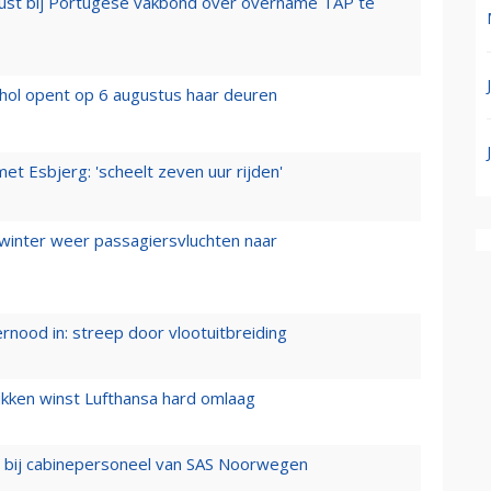
rust bij Portugese vakbond over overname TAP te
hol opent op 6 augustus haar deuren
t Esbjerg: 'scheelt zeven uur rijden'
 winter weer passagiersvluchten naar
ernood in: streep door vlootuitbreiding
ukken winst Lufthansa hard omlaag
 bij cabinepersoneel van SAS Noorwegen