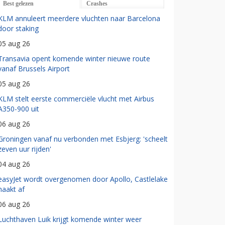
Best gelezen
Crashes
KLM annuleert meerdere vluchten naar Barcelona
door staking
05 aug 26
Transavia opent komende winter nieuwe route
vanaf Brussels Airport
05 aug 26
KLM stelt eerste commerciële vlucht met Airbus
A350-900 uit
06 aug 26
Groningen vanaf nu verbonden met Esbjerg: 'scheelt
zeven uur rijden'
04 aug 26
easyJet wordt overgenomen door Apollo, Castlelake
haakt af
06 aug 26
Luchthaven Luik krijgt komende winter weer