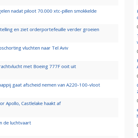
elen nadat piloot 70.000 xtc-pillen smokkelde
elling en ziet orderportefeuille verder groeien
chorting vluchten naar Tel Aviv
vrachtvlucht met Boeing 777F ooit uit
happij gaat afscheid nemen van A220-100-vloot
 Apollo, Castlelake haakt af
n de luchtvaart