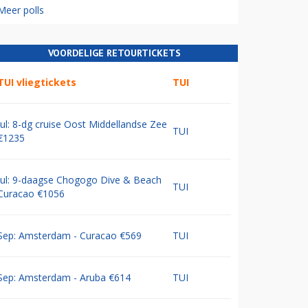
Meer polls
VOORDELIGE RETOURTICKETS
TUI vliegtickets
TUI
Jul: 8-dg cruise Oost Middellandse Zee
TUI
€1235
Jul: 9-daagse Chogogo Dive & Beach
TUI
Curacao €1056
Sep: Amsterdam - Curacao €569
TUI
Sep: Amsterdam - Aruba €614
TUI