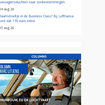
passagiersvluchten naar zonbestemmingen
04 aug 26
Raamstoeltje in de Business Class? Bij Lufthansa
kost dat 170 euro extra
05 aug 26
COLUMNS
MIJNBOUW, EU EN LUCHTVAART