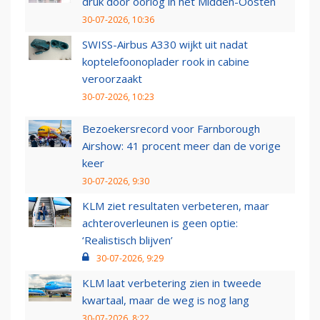
druk door oorlog in het Midden-Oosten
30-07-2026, 10:36
SWISS-Airbus A330 wijkt uit nadat
koptelefoonoplader rook in cabine
veroorzaakt
30-07-2026, 10:23
Bezoekersrecord voor Farnborough
Airshow: 41 procent meer dan de vorige
keer
30-07-2026, 9:30
KLM ziet resultaten verbeteren, maar
achteroverleunen is geen optie:
‘Realistisch blijven’
30-07-2026, 9:29
KLM laat verbetering zien in tweede
kwartaal, maar de weg is nog lang
30-07-2026, 8:22