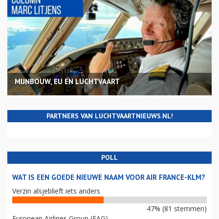
MIJNBOUW, EU EN LUCHTVAART
PARTNERS VAN LUCHTVAARTNIEUWS.NL!
POLL
WAT IS EEN GOEDE NIEUWE NAAM VOOR AIR FRANCE-KLM?
Verzin alsjeblieft iets anders
47% (81 stemmen)
European Airlines Group (EAG)