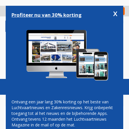
Overslaan
en
x
Digitaal Magazine
Registreer
Check in
naar
Profiteer nu van 30% korting
de
inhoud
gaan
Magazine
Podcasts
Vacatures
Toggl
naviga
Ontvang een jaar lang 30% korting op het beste van
Luchtvaartnieuws en Zakenreisnieuws. Krijg onbeperkt
toegang tot al het nieuws en de bijbehorende Apps.
EUROPEES PARLEMENT WIL
Ontvang tevens 12 maanden het Luchtvaartnieuws
UNIFORME REGELS VOOR
Magazine in de mail of op de mat.