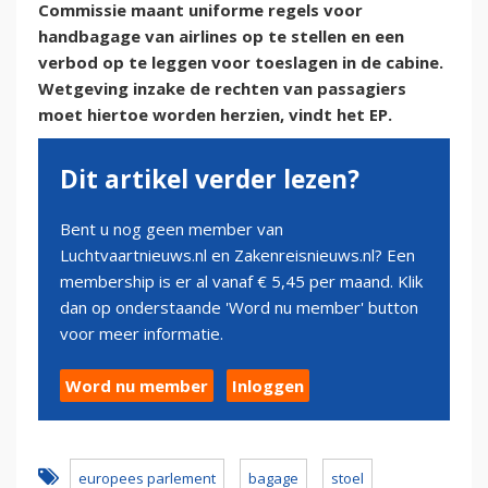
Commissie maant uniforme regels voor
handbagage van airlines op te stellen en een
verbod op te leggen voor toeslagen in de cabine.
Wetgeving inzake de rechten van passagiers
moet hiertoe worden herzien, vindt het EP.
Dit artikel verder lezen?
Bent u nog geen member van
Luchtvaartnieuws.nl en Zakenreisnieuws.nl? Een
membership is er al vanaf € 5,45 per maand. Klik
dan op onderstaande 'Word nu member' button
voor meer informatie.
Word nu member
Inloggen
europees parlement
bagage
stoel