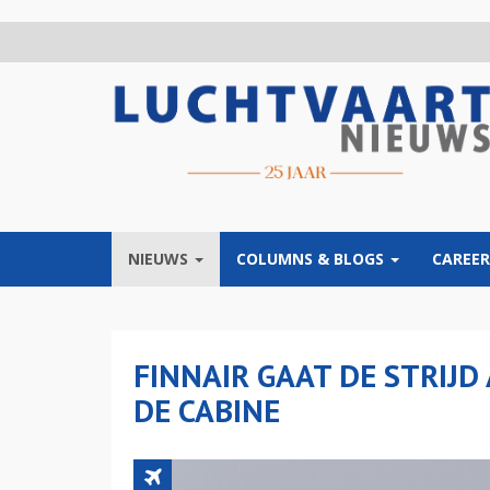
Overslaan
en
naar
de
inhoud
gaan
NIEUWS
COLUMNS & BLOGS
CAREER
FINNAIR GAAT DE STRIJD
DE CABINE