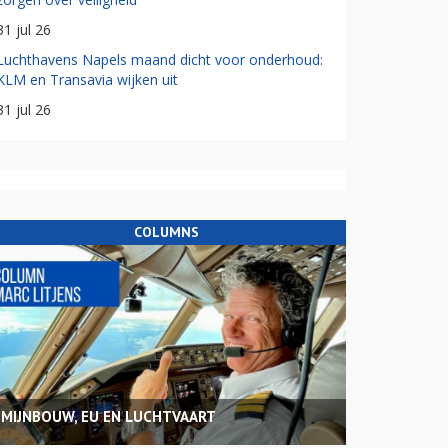
31 jul 26
Luchthavens Napels maand dicht voor onderhoud:
KLM en Transavia wijken uit
31 jul 26
COLUMNS
MIJNBOUW, EU EN LUCHTVAART