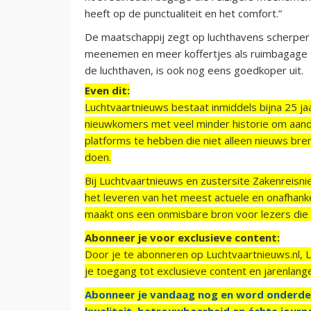
heeft op de punctualiteit en het comfort.”
De maatschappij zegt op luchthavens scherper t
meenemen en meer koffertjes als ruimbagage te
de luchthaven, is ook nog eens goedkoper uit.
Even dit:
Luchtvaartnieuws bestaat inmiddels bijna 25 jaa
nieuwkomers met veel minder historie om aand
platforms te hebben die niet alleen nieuws bre
doen.
Bij Luchtvaartnieuws en zustersite Zakenreisn
het leveren van het meest actuele en onafhankel
maakt ons een onmisbare bron voor lezers die g
Abonneer je voor exclusieve content:
Door je te abonneren op Luchtvaartnieuws.nl, 
je toegang tot exclusieve content en jarenlang
Abonneer je vandaag nog en word onderde
kwaliteit, betrouwbaarheid en échte journa