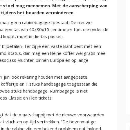
de stoel mag meenemen. Met de aanscherping van
 tijdens het boarden verminderen.
elemaal geen cabinebagage toestaat. De nieuwe
opa een tas van 40x30x15 centimeter toe, die onder de
d koopt, moet in die tas passen.
 bijbetalen. Tenzij je een vaste klant bent met een
 Lumo-status, dan mag een kleine koffer wel gratis mee.
nessclass-vluchten binnen Europa en op lange
r 1 juni ook rekening houden met aangepaste
 koffertje en 1 stuks handbagage toegestaan die
n twee stuks handbagage. Ruimbagage is niet
ess Classic en Flex tickets.
zegt dat de maatschappij met de nieuwe voorwaarden
t vluchten op tijd vertrekken. “De bovenmatige
n de cabine zijn een bekend probleem dat invloed