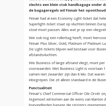
slechts een klein stuk handbagage onder 
de bagageregels wil Finnair het oponthoud
Finnair had al een Economy Light-ticket dat h
Superlight-ticket staat op vluchten binnen Eur
stoel moet passen. Alles wat je op een vliegvel
Wie ook nog een rollerbag heeft, moet hiervoor
Finnair Plus Silver, Gold, Platinum of Platinum
De Light-tickets blijven wel bestaan voor Busi
afstandsvluchten.
Wie Business of lange afstand vliegt, moet pe
voorwaarden. Met Business Light is voortaan 1
samen niet zwaarder zijn dan 8 kilo. Dat ware
inbegrepen. Die zit alleen standaard in de Busin
Punctualiteit
Finnair’s Chief Commercial Officer Ole Orvér 
tegemoet wil komen aan de wens van klanten da
hoeveelheden bagage die reizigers meenemen i