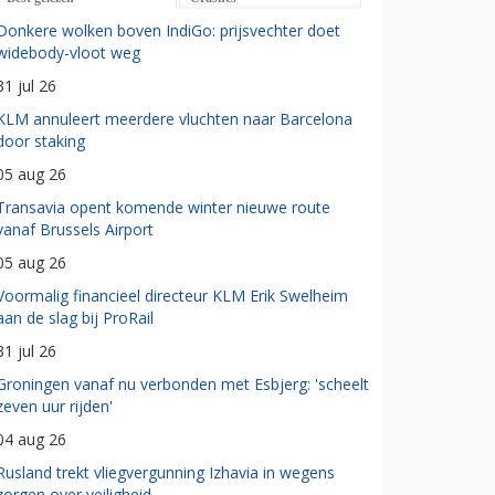
Donkere wolken boven IndiGo: prijsvechter doet
widebody-vloot weg
31 jul 26
KLM annuleert meerdere vluchten naar Barcelona
door staking
05 aug 26
Transavia opent komende winter nieuwe route
vanaf Brussels Airport
05 aug 26
Voormalig financieel directeur KLM Erik Swelheim
aan de slag bij ProRail
31 jul 26
Groningen vanaf nu verbonden met Esbjerg: 'scheelt
zeven uur rijden'
04 aug 26
Rusland trekt vliegvergunning Izhavia in wegens
zorgen over veiligheid