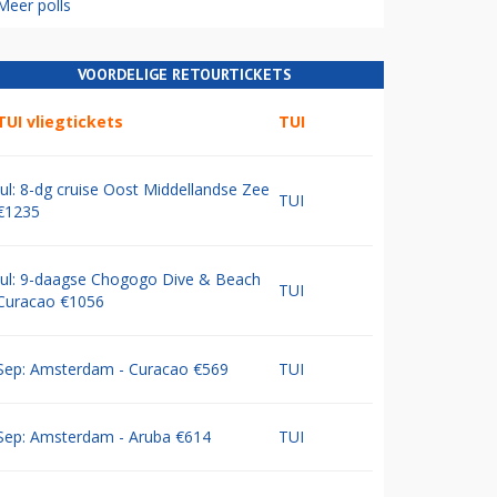
Meer polls
VOORDELIGE RETOURTICKETS
TUI vliegtickets
TUI
Jul: 8-dg cruise Oost Middellandse Zee
TUI
€1235
Jul: 9-daagse Chogogo Dive & Beach
TUI
Curacao €1056
Sep: Amsterdam - Curacao €569
TUI
Sep: Amsterdam - Aruba €614
TUI