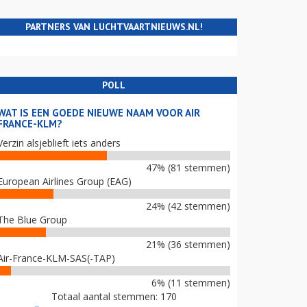
PARTNERS VAN LUCHTVAARTNIEUWS.NL!
POLL
WAT IS EEN GOEDE NIEUWE NAAM VOOR AIR
FRANCE-KLM?
Verzin alsjeblieft iets anders
47% (81 stemmen)
European Airlines Group (EAG)
24% (42 stemmen)
The Blue Group
21% (36 stemmen)
Air-France-KLM-SAS(-TAP)
6% (11 stemmen)
Totaal aantal stemmen: 170