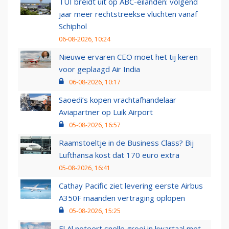
TUI breidt uit op ABC-eilanden: volgend
jaar meer rechtstreekse vluchten vanaf
Schiphol
06-08-2026, 10:24
Nieuwe ervaren CEO moet het tij keren
voor geplaagd Air India
06-08-2026, 10:17
Saoedi’s kopen vrachtafhandelaar
Aviapartner op Luik Airport
05-08-2026, 16:57
Raamstoeltje in de Business Class? Bij
Lufthansa kost dat 170 euro extra
05-08-2026, 16:41
Cathay Pacific ziet levering eerste Airbus
A350F maanden vertraging oplopen
05-08-2026, 15:25
El Al noteert snelle groei in kwartaal met