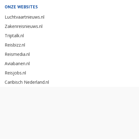
ONZE WEBSITES
Luchtvaartnieuws.nl
Zakenreisnieuws.nl
Triptalk.nl
Reisbizz.nl
Reismedia.nl
Aviabanen.nl
Reisjobs.nl
Caribisch Nederland.nl
Careerexperience.nl
Zakenreisawards.nl
Copyright Reismedia BV 2026 -
Cookieinstellingen