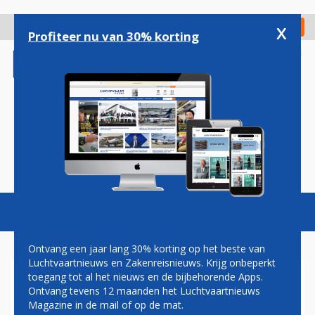
Overslaan
en
x
Digitaal Magazine
Registreer
Check in
naar
Profiteer nu van 30% korting
de
inhoud
gaan
Magazine
Podcasts
Vacatures
Toggl
naviga
Ontvang een jaar lang 30% korting op het beste van
Luchtvaartnieuws en Zakenreisnieuws. Krijg onbeperkt
toegang tot al het nieuws en de bijbehorende Apps.
LUFTHANSA: VERMISTE
Ontvang tevens 12 maanden het Luchtvaartnieuws
BAGAGE EENVOUDIGER TE
Magazine in de mail of op de mat.