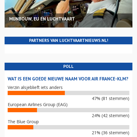
MIJNBOUW, EU EN LUCHTVAART
PARTNERS VAN LUCHTVAARTNIEUWS.NL!
POLL
WAT IS EEN GOEDE NIEUWE NAAM VOOR AIR FRANCE-KLM?
Verzin alsjeblieft iets anders
47% (81 stemmen)
European Airlines Group (EAG)
24% (42 stemmen)
The Blue Group
21% (36 stemmen)