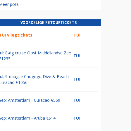
Meer polls
VOORDELIGE RETOURTICKETS
TUI vliegtickets
TUI
Jul: 8-dg cruise Oost Middellandse Zee
TUI
€1235
Jul: 9-daagse Chogogo Dive & Beach
TUI
Curacao €1056
Sep: Amsterdam - Curacao €569
TUI
Sep: Amsterdam - Aruba €614
TUI