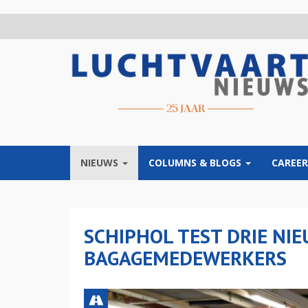
Overslaan
en
naar
de
inhoud
gaan
NIEUWS
COLUMNS & BLOGS
CAREER
SCHIPHOL TEST DRIE NI
BAGAGEMEDEWERKERS