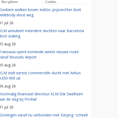
Best gelezen
Crashes
Donkere wolken boven IndiGo: prijsvechter doet
widebody-vloot weg
31 jul 26
KLM annuleert meerdere vluchten naar Barcelona
door staking
05 aug 26
Transavia opent komende winter nieuwe route
vanaf Brussels Airport
05 aug 26
KLM stelt eerste commerciële vlucht met Airbus
A350-900 uit
06 aug 26
Voormalig financieel directeur KLM Erik Swelheim
aan de slag bij ProRail
31 jul 26
Groningen vanaf nu verbonden met Esbjerg: 'scheelt