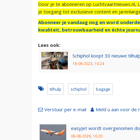
Door je te abonneren op Luchtvaartnieuws.nl, 
je toegang tot exclusieve content en jarenlang
Abonneer je vandaag nog en word onderde
kwaliteit, betrouwbaarheid en échte journa
Lees ook:
Schiphol koopt 30 nieuwe tilhu
18-08-2023, 10:24
tilhulp
schiphol
bagage
Verstuur per e-mail
Meld u aan voor de 
easyJet wordt overgenomen door
06-08-2026, 16:20