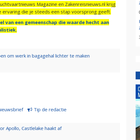
Luchtvaartnieuws Magazine en Zakenreisnieuws.nl krijg
e ervaring die je steeds een stap voorsprong geeft.
el van een gemeenschap die waarde hecht aan
listiek.
lpen om werk in bagagehal lichter te maken
nieuwsbrief
Tip de redactie
 Apollo, Castlelake haakt af