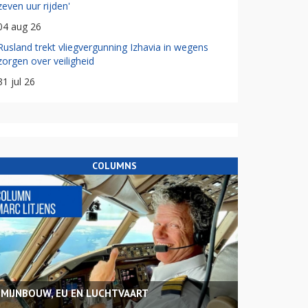
zeven uur rijden'
04 aug 26
Rusland trekt vliegvergunning Izhavia in wegens
zorgen over veiligheid
31 jul 26
COLUMNS
MIJNBOUW, EU EN LUCHTVAART