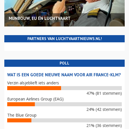
MIJNBOUW, EU EN LUCHTVAART
PARTNERS VAN LUCHTVAARTNIEUWS.NL!
POLL
WAT IS EEN GOEDE NIEUWE NAAM VOOR AIR FRANCE-KLM?
Verzin alsjeblieft iets anders
47% (81 stemmen)
European Airlines Group (EAG)
24% (42 stemmen)
The Blue Group
21% (36 stemmen)