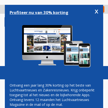
Overslaan
en
x
Digitaal Magazine
Registreer
Check in
naar
Profiteer nu van 30% korting
de
inhoud
gaan
Magazine
Podcasts
Vacatures
Toggl
naviga
Ontvang een jaar lang 30% korting op het beste van
Luchtvaartnieuws en Zakenreisnieuws. Krijg onbeperkt
toegang tot al het nieuws en de bijbehorende Apps.
'SCHIPHOL INSTALLEERT
Ontvang tevens 12 maanden het Luchtvaartnieuws
GEAVANCEERDE
Magazine in de mail of op de mat.