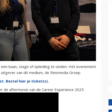
 een baan, stage of opleiding te vinden. Het evenement
e uitgever van dit medium, de Reismedia Groep.
t. Bestel hier je ticket(s).
der de aftermovie van de Career Experience 2025.