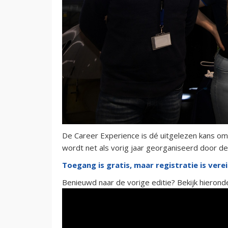
De Career Experience is dé uitgelezen kans om
wordt net als vorig jaar georganiseerd door d
Toegang is gratis, maar registratie is vereis
Benieuwd naar de vorige editie? Bekijk hieron