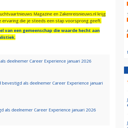
Luchtvaartnieuws Magazine en Zakenreisnieuws.nl krijg
e ervaring die je steeds een stap voorsprong geeft.
el van een gemeenschap die waarde hecht aan
listiek.
als deelnemer Career Experience januari 2026
 bevestigd als deelnemer Career Experience januari
d als deelnemer Career Experience januari 2026