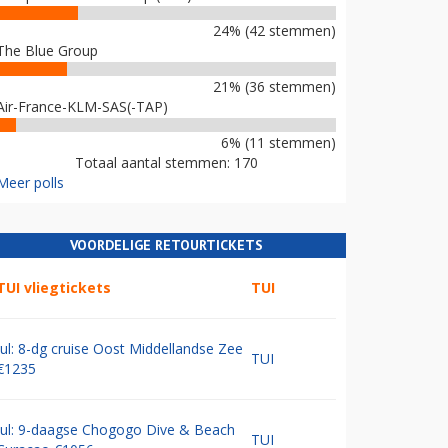
24% (42 stemmen)
The Blue Group
21% (36 stemmen)
Air-France-KLM-SAS(-TAP)
6% (11 stemmen)
Totaal aantal stemmen: 170
Meer polls
VOORDELIGE RETOURTICKETS
TUI vliegtickets
TUI
Jul: 8-dg cruise Oost Middellandse Zee
TUI
€1235
Jul: 9-daagse Chogogo Dive & Beach
TUI