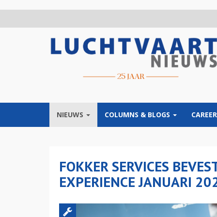
Overslaan
en
naar
de
inhoud
gaan
NIEUWS
COLUMNS & BLOGS
CAREER
FOKKER SERVICES BEVES
EXPERIENCE JANUARI 20