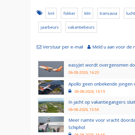
lvnl
fokker
klm
transavia
luch
jaarbeurs
vakantiebeurs
Verstuur per e-mail
Meld u aan voor de 
easyJet wordt overgenomen door
06-08-2026, 16:20
Apollo geen onbekende jongen i
06-08-2026, 16:19
In jacht op vakantiegangers slui
06-08-2026, 15:56
Meer ruimte voor vracht doorda
Schiphol
06-08-2026, 15:16