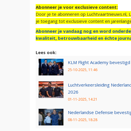
Abonneer je voor exclusieve content:
Door je te abonneren op Luchtvaartnieuws.nl, 
je toegang tot exclusieve content en jarenlang
Abonneer je vandaag nog en word onderde
kwaliteit, betrouwbaarheid en échte journa
Lees ook:
KLM Flight Academy bevestigd 
25-10-2025, 11:46
Luchtverkeersleiding Nederland
2026
01-11-2025, 14:21
Nederlandse Defensie bevestig
08-11-2025, 18:28