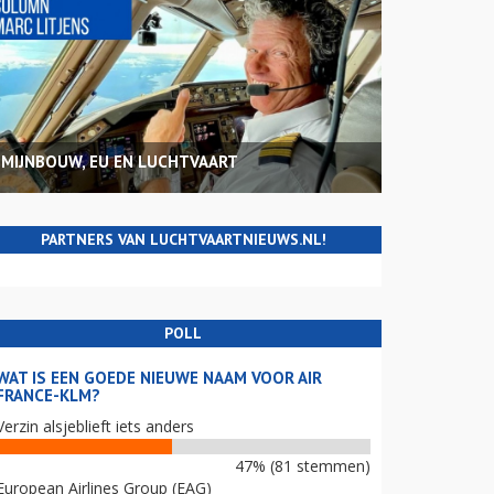
MIJNBOUW, EU EN LUCHTVAART
PARTNERS VAN LUCHTVAARTNIEUWS.NL!
POLL
WAT IS EEN GOEDE NIEUWE NAAM VOOR AIR
FRANCE-KLM?
Verzin alsjeblieft iets anders
47% (81 stemmen)
European Airlines Group (EAG)